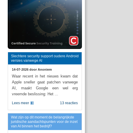
Slechtere security support oudere Android
versies vanwege AI
14-07-2026 door
Anoniem
Waar recent in het nieuws kwam dat
Apple sneller gaat patchen vanwege
AI, maakt Google een wel erg
vreemde beslissing: Het ...
Lees meer
13 reacties
Wat zijn op dit moment de belangrijkste
juridische aandachtspunten voor de inzet
van AI binnen het bedrijf?