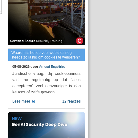
Waarom is het op veel websites nog
steeds zo lastig om cookies te weigeren?
05-08-2026 door
Arnoud Engelfriet
Juridische vraag: Bij cookiebanners
valt me regelmatig op dat "alles
accepteren" veel eenvoudiger is dan
keuzes of zelfs gewoon ...
Lees meer
12 reacties