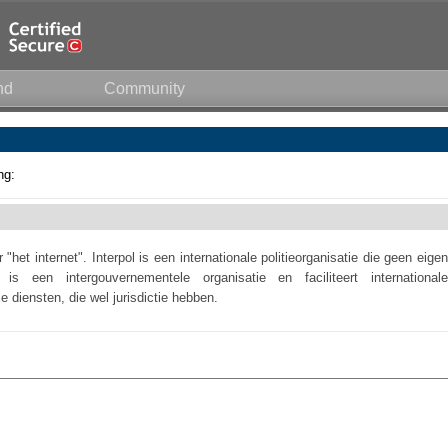
nd
Community
ng:
 "het internet". Interpol is een internationale politieorganisatie die geen eigen
l is een intergouvernementele organisatie en faciliteert internationale
ie diensten, die wel jurisdictie hebben.