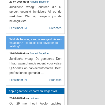
29-07-2026 door
Arnoud Engelfriet
Juridische vraag: Iedereen die ik
spreek gebruikt inmiddels AI op de
werkvloer. Wat zijn volgens jou de
belangrijkste ...
Lees meer
6 reacties
Geldt de betaling van parkeergeld via een
malafide QR-code als een bevrijdende
betaling?
22-07-2026 door
Arnoud Engelfriet
Juridische vraag: De gemeente Den
Haag waarschuwde recent voor valse
QR-codes op parkeerautomaten. Best
professioneel gemaakt ...
Lees meer
9 reacties
Apple gaat sneller patchen wegens AI
29-06-2026 door
meidoorn
Op 29 mei heeft Apple updates