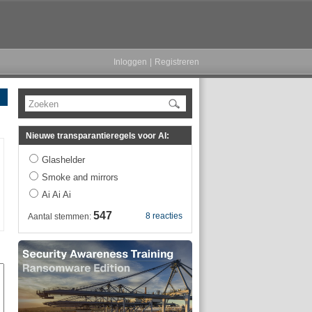
Inloggen
|
Registreren
Zoeken
Nieuwe transparantieregels voor AI:
Glashelder
Smoke and mirrors
Ai Ai Ai
547
8 reacties
Aantal stemmen: