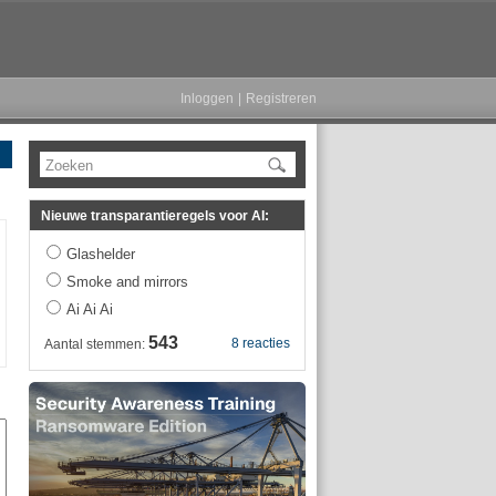
Inloggen
|
Registreren
Zoeken
Nieuwe transparantieregels voor AI:
Glashelder
Smoke and mirrors
Ai Ai Ai
543
8 reacties
Aantal stemmen: