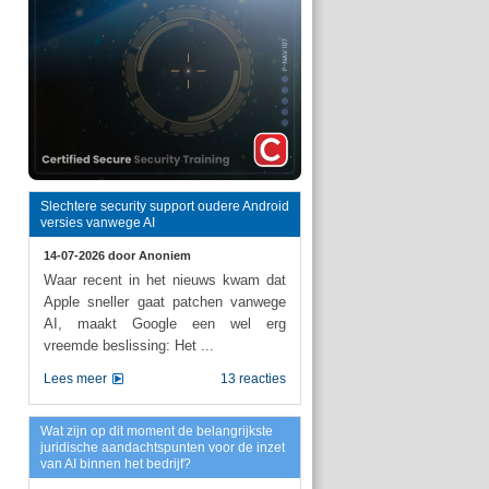
Slechtere security support oudere Android
versies vanwege AI
14-07-2026 door
Anoniem
Waar recent in het nieuws kwam dat
Apple sneller gaat patchen vanwege
AI, maakt Google een wel erg
vreemde beslissing: Het ...
Lees meer
13 reacties
Wat zijn op dit moment de belangrijkste
juridische aandachtspunten voor de inzet
van AI binnen het bedrijf?