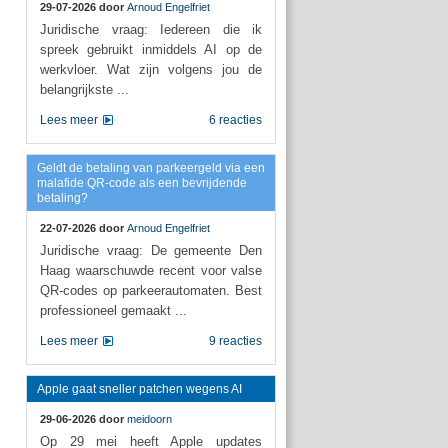
29-07-2026 door
Arnoud Engelfriet
Juridische vraag: Iedereen die ik
spreek gebruikt inmiddels AI op de
werkvloer. Wat zijn volgens jou de
belangrijkste ...
Lees meer
6 reacties
Geldt de betaling van parkeergeld via een
malafide QR-code als een bevrijdende
betaling?
22-07-2026 door
Arnoud Engelfriet
Juridische vraag: De gemeente Den
Haag waarschuwde recent voor valse
QR-codes op parkeerautomaten. Best
professioneel gemaakt ...
Lees meer
9 reacties
Apple gaat sneller patchen wegens AI
29-06-2026 door
meidoorn
Op 29 mei heeft Apple updates