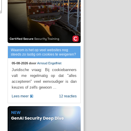
Waarom is het op veel websites nog
steeds zo lastig om cookies te weigeren?
05-08-2026 door
Arnoud Engelfriet
Juridische vraag: Bij cookiebanners
valt me regelmatig op dat "alles
accepteren" veel eenvoudiger is dan
keuzes of zelfs gewoon ...
Lees meer
12 reacties