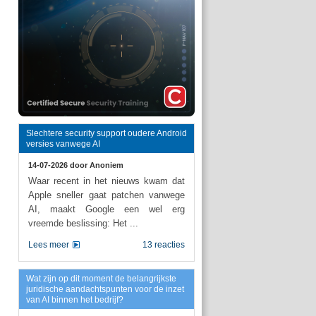
Slechtere security support oudere Android
versies vanwege AI
14-07-2026 door
Anoniem
Waar recent in het nieuws kwam dat
Apple sneller gaat patchen vanwege
AI, maakt Google een wel erg
vreemde beslissing: Het ...
Lees meer
13 reacties
Wat zijn op dit moment de belangrijkste
juridische aandachtspunten voor de inzet
van AI binnen het bedrijf?