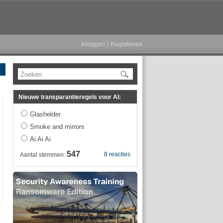
Inloggen
|
Registreren
Zoeken
Nieuwe transparantieregels voor AI:
Glashelder
Smoke and mirrors
Ai Ai Ai
547
8 reacties
Aantal stemmen: