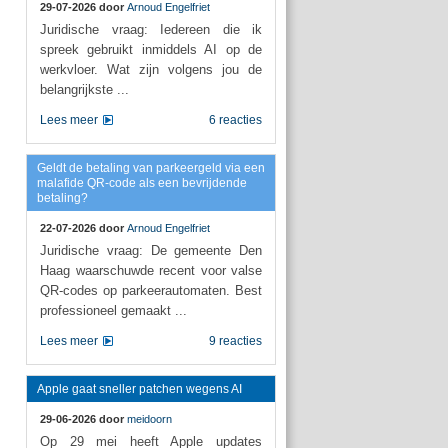
29-07-2026 door
Arnoud Engelfriet
Juridische vraag: Iedereen die ik
spreek gebruikt inmiddels AI op de
werkvloer. Wat zijn volgens jou de
belangrijkste ...
Lees meer
6 reacties
Geldt de betaling van parkeergeld via een
malafide QR-code als een bevrijdende
betaling?
22-07-2026 door
Arnoud Engelfriet
Juridische vraag: De gemeente Den
Haag waarschuwde recent voor valse
QR-codes op parkeerautomaten. Best
professioneel gemaakt ...
Lees meer
9 reacties
Apple gaat sneller patchen wegens AI
29-06-2026 door
meidoorn
Op 29 mei heeft Apple updates