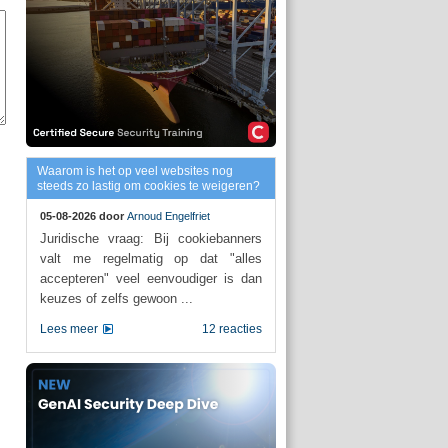
Waarom is het op veel websites nog
steeds zo lastig om cookies te weigeren?
05-08-2026 door
Arnoud Engelfriet
Juridische vraag: Bij cookiebanners
valt me regelmatig op dat "alles
accepteren" veel eenvoudiger is dan
keuzes of zelfs gewoon ...
Lees meer
12 reacties