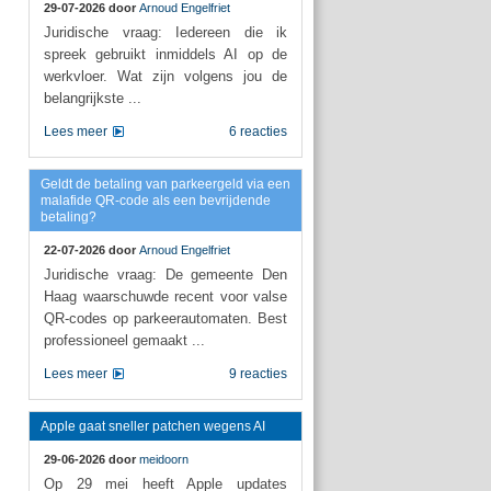
29-07-2026 door
Arnoud Engelfriet
Juridische vraag: Iedereen die ik
spreek gebruikt inmiddels AI op de
werkvloer. Wat zijn volgens jou de
belangrijkste ...
Lees meer
6 reacties
Geldt de betaling van parkeergeld via een
malafide QR-code als een bevrijdende
betaling?
22-07-2026 door
Arnoud Engelfriet
Juridische vraag: De gemeente Den
Haag waarschuwde recent voor valse
QR-codes op parkeerautomaten. Best
professioneel gemaakt ...
Lees meer
9 reacties
Apple gaat sneller patchen wegens AI
29-06-2026 door
meidoorn
Op 29 mei heeft Apple updates