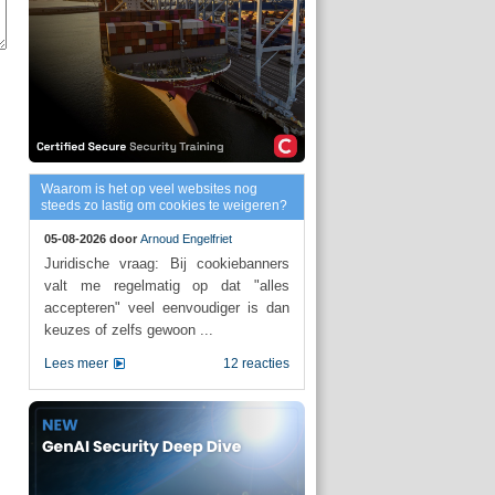
Waarom is het op veel websites nog
steeds zo lastig om cookies te weigeren?
05-08-2026 door
Arnoud Engelfriet
Juridische vraag: Bij cookiebanners
valt me regelmatig op dat "alles
accepteren" veel eenvoudiger is dan
keuzes of zelfs gewoon ...
Lees meer
12 reacties