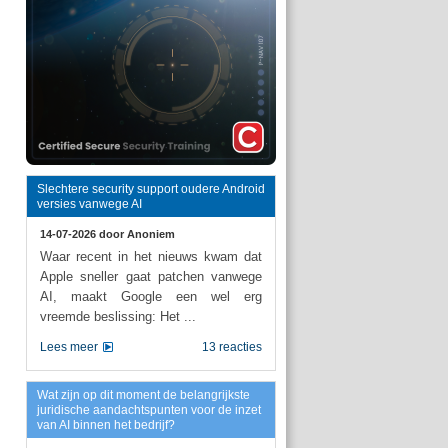
Slechtere security support oudere Android
versies vanwege AI
14-07-2026 door
Anoniem
Waar recent in het nieuws kwam dat
Apple sneller gaat patchen vanwege
AI, maakt Google een wel erg
vreemde beslissing: Het ...
Lees meer
13 reacties
Wat zijn op dit moment de belangrijkste
juridische aandachtspunten voor de inzet
van AI binnen het bedrijf?