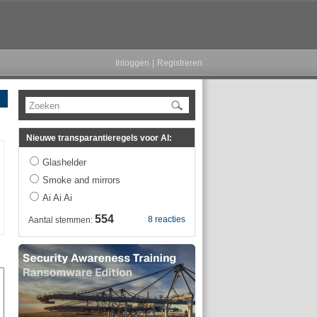
Inloggen
|
Registreren
Zoeken
Nieuwe transparantieregels voor AI:
Glashelder
Smoke and mirrors
Ai Ai Ai
554
8 reacties
Aantal stemmen: