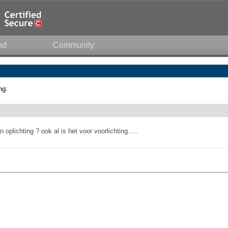
nd
Community
ng:
plichting ? ook al is het voor voorlichting.....