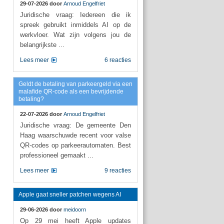
29-07-2026 door
Arnoud Engelfriet
Juridische vraag: Iedereen die ik
spreek gebruikt inmiddels AI op de
werkvloer. Wat zijn volgens jou de
belangrijkste ...
Lees meer
6 reacties
Geldt de betaling van parkeergeld via een
malafide QR-code als een bevrijdende
betaling?
22-07-2026 door
Arnoud Engelfriet
Juridische vraag: De gemeente Den
Haag waarschuwde recent voor valse
QR-codes op parkeerautomaten. Best
professioneel gemaakt ...
Lees meer
9 reacties
Apple gaat sneller patchen wegens AI
29-06-2026 door
meidoorn
Op 29 mei heeft Apple updates