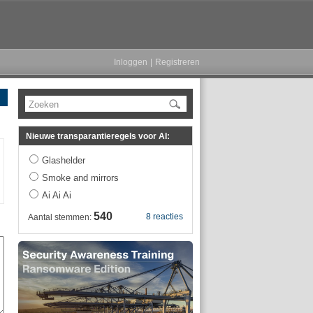
Inloggen
|
Registreren
Zoeken
Nieuwe transparantieregels voor AI:
Glashelder
Smoke and mirrors
Ai Ai Ai
540
8 reacties
Aantal stemmen: