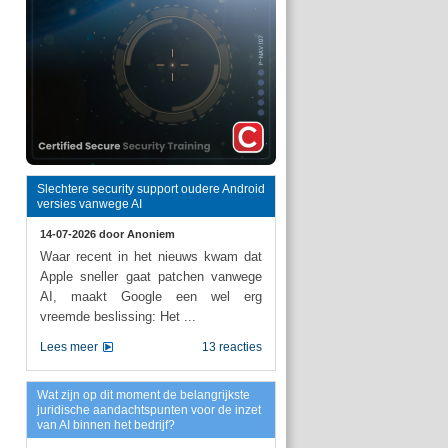
Slechtere security support oudere Android
versies vanwege AI
14-07-2026 door
Anoniem
Waar recent in het nieuws kwam dat
Apple sneller gaat patchen vanwege
AI, maakt Google een wel erg
vreemde beslissing: Het ...
Lees meer
13 reacties
Wat zijn op dit moment de belangrijkste
juridische aandachtspunten voor de inzet
van AI binnen het bedrijf?