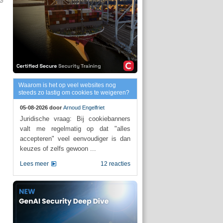
Waarom is het op veel websites nog
steeds zo lastig om cookies te weigeren?
05-08-2026 door
Arnoud Engelfriet
Juridische vraag: Bij cookiebanners
valt me regelmatig op dat "alles
accepteren" veel eenvoudiger is dan
keuzes of zelfs gewoon ...
Lees meer
12 reacties