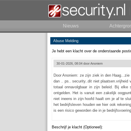
Nieuws
Achtergro
Abuse Melding
Je hebt een klacht over de onderstaande posti
30-01-2026, 08:04 door
Anoniem
Door Anoniem: ze zijn ziek in den Haag...zie
dan .. ps.. security..dit niet plaatsen.vrijhe
totaal onnavolgbaar in zijn beleid. Bij el
ontgelden. Het is vanuit een zakelijk oogpun
niet ineens in zijn hoofd haalt om je af te s
het bedrijfsleven houden we hier ook rekenin
is een risico geworden die in je bedrijfsvoerin
Beschrijf je klacht (Optioneel):