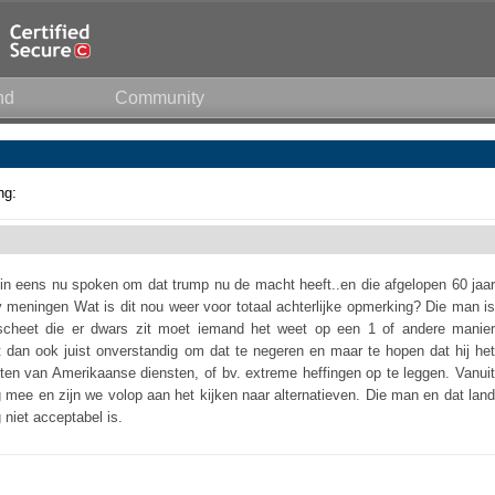
nd
Community
ng:
 in eens nu spoken om dat trump nu de macht heeft..en die afgelopen 60 jaar
id v meningen Wat is dit nou weer voor totaal achterlijke opmerking? Die man is
ke scheet die er dwars zit moet iemand het weet op een 1 of andere manier
t dan ook juist onverstandig om dat te negeren en maar te hopen dat hij het
luiten van Amerikaanse diensten, of bv. extreme heffingen op te leggen. Vanuit
g mee en zijn we volop aan het kijken naar alternatieven. Die man en dat land
g niet acceptabel is.