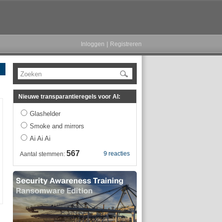
Inloggen
|
Registreren
Zoeken
Nieuwe transparantieregels voor AI:
Glashelder
Smoke and mirrors
Ai Ai Ai
567
9 reacties
Aantal stemmen: