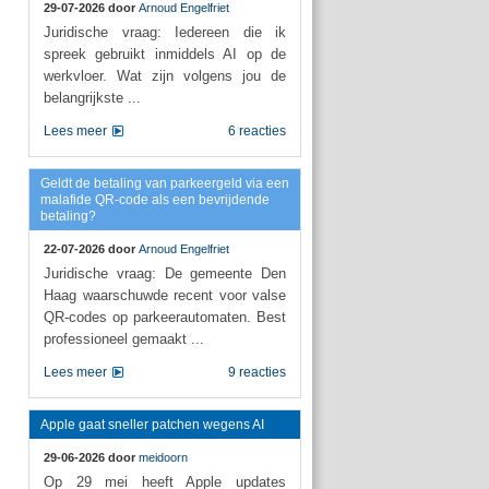
29-07-2026 door
Arnoud Engelfriet
Juridische vraag: Iedereen die ik
spreek gebruikt inmiddels AI op de
werkvloer. Wat zijn volgens jou de
belangrijkste ...
Lees meer
6 reacties
Geldt de betaling van parkeergeld via een
malafide QR-code als een bevrijdende
betaling?
22-07-2026 door
Arnoud Engelfriet
Juridische vraag: De gemeente Den
Haag waarschuwde recent voor valse
QR-codes op parkeerautomaten. Best
professioneel gemaakt ...
Lees meer
9 reacties
Apple gaat sneller patchen wegens AI
29-06-2026 door
meidoorn
Op 29 mei heeft Apple updates