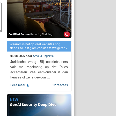
Waarom is het op veel websites nog
steeds zo lastig om cookies te weigeren?
05-08-2026 door
Arnoud Engelfriet
Juridische vraag: Bij cookiebanners
valt me regelmatig op dat "alles
accepteren" veel eenvoudiger is dan
keuzes of zelfs gewoon ...
Lees meer
12 reacties