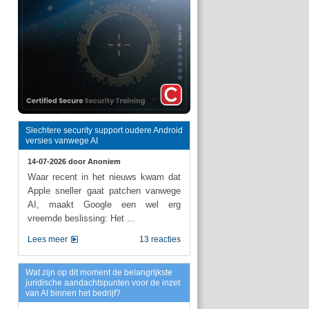
Slechtere security support oudere Android
versies vanwege AI
14-07-2026 door
Anoniem
Waar recent in het nieuws kwam dat
Apple sneller gaat patchen vanwege
AI, maakt Google een wel erg
vreemde beslissing: Het ...
Lees meer
13 reacties
Wat zijn op dit moment de belangrijkste
juridische aandachtspunten voor de inzet
van AI binnen het bedrijf?