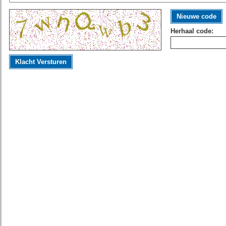
Nieuwe code
Herhaal code:
Klacht Versturen