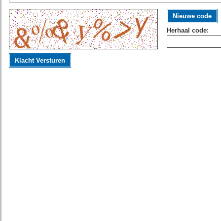
Nieuwe code
Herhaal code:
Klacht Versturen