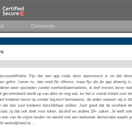
nd
Community
ng:
accountofthaha: Fijn dat een app zoals deze opensource is en dat deze
n gefixt. Liever nu, dan nooit.No offence, maar fijn als de app afwezig is,
nderen weer opvoeden zonder overheidsbemoeienis, ik leef immers liever niet
 gecontroleerd wordt op van alles en nog wat, en het is vooral irritant voor de
d kinderen liever op zonder big-tech bemoeienis, de reden waarom wij in dit
 die dan voor kinderen beschikbaar stellen. Juist goed dat de overheid de
oals zij dat ook doet voor roken, alcohol en andere 18+ zaken. Je leeft ook
ft in een van de vrijste landen ter wereld met een werkende democratie waarin je
 werkelijkheid te ...