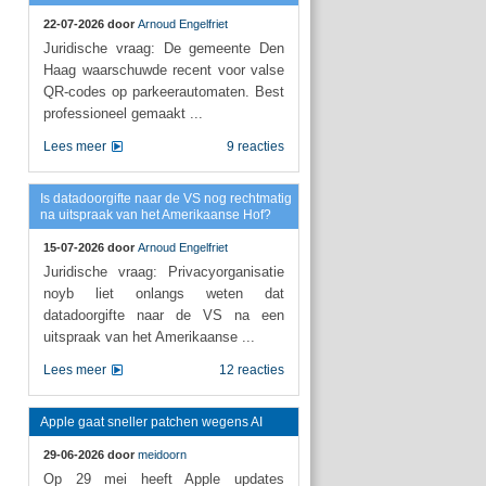
22-07-2026 door
Arnoud Engelfriet
Juridische vraag: De gemeente Den
Haag waarschuwde recent voor valse
QR-codes op parkeerautomaten. Best
professioneel gemaakt ...
Lees meer
9 reacties
Is datadoorgifte naar de VS nog rechtmatig
na uitspraak van het Amerikaanse Hof?
15-07-2026 door
Arnoud Engelfriet
Juridische vraag: Privacyorganisatie
noyb liet onlangs weten dat
datadoorgifte naar de VS na een
uitspraak van het Amerikaanse ...
Lees meer
12 reacties
Apple gaat sneller patchen wegens AI
29-06-2026 door
meidoorn
Op 29 mei heeft Apple updates