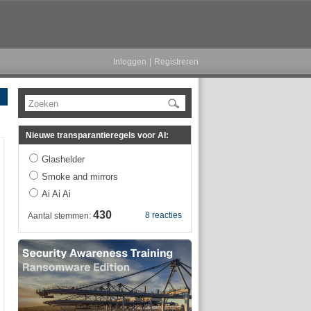
Inloggen
|
Registreren
Zoeken
Nieuwe transparantieregels voor AI:
Glashelder
Smoke and mirrors
Ai Ai Ai
430
8 reacties
Aantal stemmen: