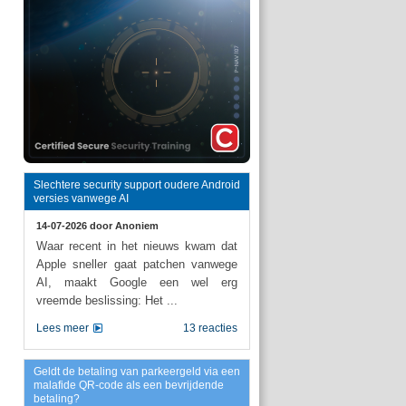
Slechtere security support oudere Android
versies vanwege AI
14-07-2026 door
Anoniem
Waar recent in het nieuws kwam dat
Apple sneller gaat patchen vanwege
AI, maakt Google een wel erg
vreemde beslissing: Het ...
Lees meer
13 reacties
Geldt de betaling van parkeergeld via een
malafide QR-code als een bevrijdende
betaling?