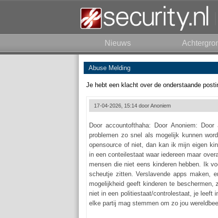
Nieuws
Achtergro
Abuse Melding
Je hebt een klacht over de onderstaande posti
17-04-2026, 15:14 door
Anoniem
Door accountofthaha: Door Anoniem: Door 
problemen zo snel als mogelijk kunnen worde
opensource of niet, dan kan ik mijn eigen ki
in een conteilestaat waar iedereen maar overal
mensen die niet eens kinderen hebben. Ik voe
scheutje zitten. Verslavende apps maken, en
mogelijkheid geeft kinderen te beschermen, z
niet in een politiestaat/controlestaat, je lee
elke partij mag stemmen om zo jou wereldbeeld