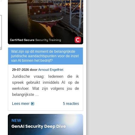
Wat zijn op dit moment de belangrijkste
juridische aandachtspunten voor de inzet
van AI binnen het bedrijf?
29-07-2026 door
Arnoud Engelfriet
Juridische vraag: Iedereen die ik
spreek gebruikt inmiddels AI op de
werkvloer. Wat zijn volgens jou de
belangrijkste ...
Lees meer
5 reacties