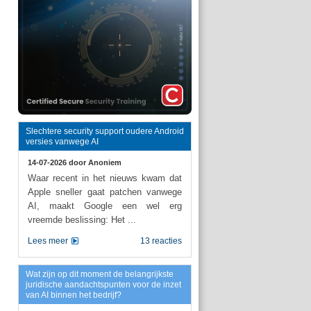
Slechtere security support oudere Android
versies vanwege AI
14-07-2026 door
Anoniem
Waar recent in het nieuws kwam dat
Apple sneller gaat patchen vanwege
AI, maakt Google een wel erg
vreemde beslissing: Het ...
Lees meer
13 reacties
Wat zijn op dit moment de belangrijkste
juridische aandachtspunten voor de inzet
van AI binnen het bedrijf?