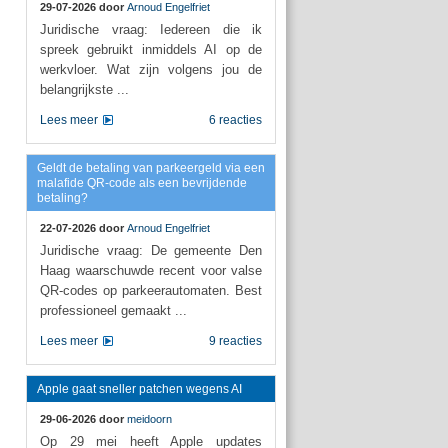
29-07-2026 door
Arnoud Engelfriet
Juridische vraag: Iedereen die ik
spreek gebruikt inmiddels AI op de
werkvloer. Wat zijn volgens jou de
belangrijkste ...
Lees meer
6 reacties
Geldt de betaling van parkeergeld via een
malafide QR-code als een bevrijdende
betaling?
22-07-2026 door
Arnoud Engelfriet
Juridische vraag: De gemeente Den
Haag waarschuwde recent voor valse
QR-codes op parkeerautomaten. Best
professioneel gemaakt ...
Lees meer
9 reacties
Apple gaat sneller patchen wegens AI
29-06-2026 door
meidoorn
Op 29 mei heeft Apple updates