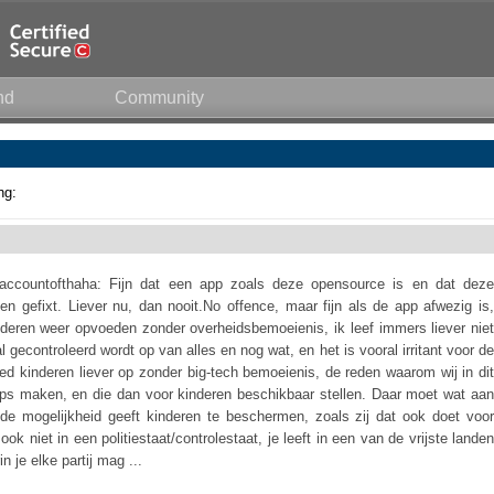
nd
Community
ng:
accountofthaha: Fijn dat een app zoals deze opensource is en dat deze
n gefixt. Liever nu, dan nooit.No offence, maar fijn als de app afwezig is,
nderen weer opvoeden zonder overheidsbemoeienis, ik leef immers liever niet
 gecontroleerd wordt op van alles en nog wat, en het is vooral irritant voor de
d kinderen liever op zonder big-tech bemoeienis, de reden waarom wij in dit
apps maken, en die dan voor kinderen beschikbaar stellen. Daar moet wat aan
de mogelijkheid geeft kinderen te beschermen, zoals zij dat ook doet voor
ok niet in een politiestaat/controlestaat, je leeft in een van de vrijste landen
 je elke partij mag ...