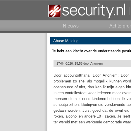
Nieuws
Achtergro
Abuse Melding
Je hebt een klacht over de onderstaande posti
17-04-2026, 15:55 door
Anoniem
Door accountofthaha: Door Anoniem: Door 
problemen zo snel als mogelijk kunnen worde
opensource of niet, dan kan ik mijn eigen ki
in een conteilestaat waar iedereen maar overal
mensen die niet eens kinderen hebben. Ik voe
scheutje zitten. Bedrijven die verslavende 
gedaan worden. Juist goed dat de overheid 
roken, alcohol en andere 18+ zaken. Je leeft o
ter wereld met een werkende democratie waarin