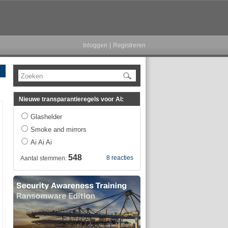
Inloggen
|
Registreren
Zoeken
Nieuwe transparantieregels voor AI:
Glashelder
Smoke and mirrors
Ai Ai Ai
548
8 reacties
Aantal stemmen: