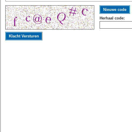
Nieuwe code
Herhaal code:
Klacht Versturen