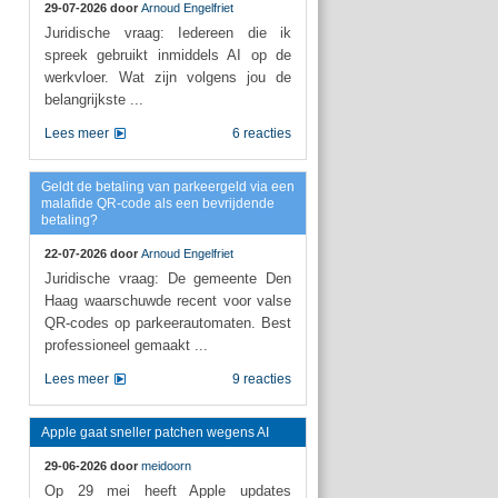
29-07-2026 door
Arnoud Engelfriet
Juridische vraag: Iedereen die ik
spreek gebruikt inmiddels AI op de
werkvloer. Wat zijn volgens jou de
belangrijkste ...
Lees meer
6 reacties
Geldt de betaling van parkeergeld via een
malafide QR-code als een bevrijdende
betaling?
22-07-2026 door
Arnoud Engelfriet
Juridische vraag: De gemeente Den
Haag waarschuwde recent voor valse
QR-codes op parkeerautomaten. Best
professioneel gemaakt ...
Lees meer
9 reacties
Apple gaat sneller patchen wegens AI
29-06-2026 door
meidoorn
Op 29 mei heeft Apple updates