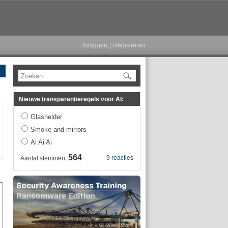
Inloggen
|
Registreren
Zoeken
Nieuwe transparantieregels voor AI:
Glashelder
Smoke and mirrors
Ai Ai Ai
564
9 reacties
Aantal stemmen: