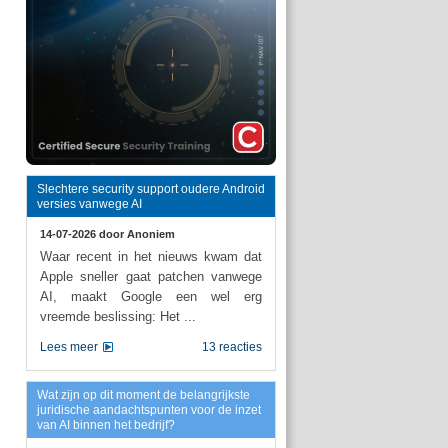
Slechtere security support oudere Android
versies vanwege AI
14-07-2026 door
Anoniem
Waar recent in het nieuws kwam dat
Apple sneller gaat patchen vanwege
AI, maakt Google een wel erg
vreemde beslissing: Het ...
Lees meer
13 reacties
Wat zijn op dit moment de belangrijkste
juridische aandachtspunten voor de inzet
van AI binnen het bedrijf?