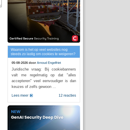
Waarom is het op veel websites nog
steeds zo lastig om cookies te weigeren?
05-08-2026 door
Arnoud Engelfriet
Juridische vraag: Bij cookiebanners
valt me regelmatig op dat "alles
accepteren" veel eenvoudiger is dan
keuzes of zelfs gewoon ...
Lees meer
12 reacties