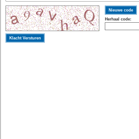
Nieuwe code
Herhaal code:
Klacht Versturen