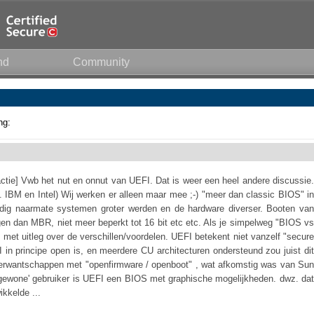
nd
Community
ng:
ctie] Vwb het nut en onnut van UEFI. Dat is weer een heel andere discussie.
a. IBM en Intel) Wij werken er alleen maar mee ;-) "meer dan classic BIOS" in
ig naarmate systemen groter werden en de hardware diverser. Booten van
ngen dan MBR, niet meer beperkt tot 16 bit etc etc. Als je simpelweg "BIOS vs
s met uitleg over de verschillen/voordelen. UEFI betekent niet vanzelf "secure
I in principe open is, en meerdere CU architecturen ondersteund zou juist dit
verwantschappen met "openfirmware / openboot" , wat afkomstig was van Sun
'gewone' gebruiker is UEFI een BIOS met graphische mogelijkheden. dwz. dat
ikkelde ...