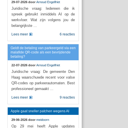
29-07-2026 door
Arnoud Engelfriet
Juridische vraag: Iedereen die ik
spreek gebruikt inmiddels AI op de
werkvloer. Wat zijn volgens jou de
belangrijkste ...
Lees meer
6 reacties
Geldt de betaling van parkeergeld via een
malafide QR-code als een bevrijdende
betaling?
22-07-2026 door
Arnoud Engelfriet
Juridische vraag: De gemeente Den
Haag waarschuwde recent voor valse
QR-codes op parkeerautomaten. Best
professioneel gemaakt ...
Lees meer
9 reacties
Apple gaat sneller patchen wegens AI
29-06-2026 door
meidoorn
Op 29 mei heeft Apple updates