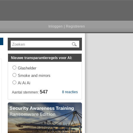
Inloggen
|
Registreren
Zoeken
Nieuwe transparantieregels voor AI:
Glashelder
Smoke and mirrors
Ai Ai Ai
547
8 reacties
Aantal stemmen: