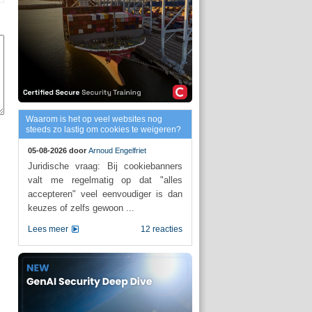
Waarom is het op veel websites nog
steeds zo lastig om cookies te weigeren?
05-08-2026 door
Arnoud Engelfriet
Juridische vraag: Bij cookiebanners
valt me regelmatig op dat "alles
accepteren" veel eenvoudiger is dan
keuzes of zelfs gewoon ...
Lees meer
12 reacties