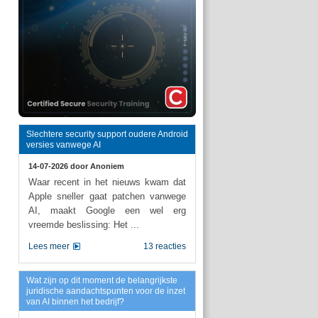
Slechtere security support oudere Android
versies vanwege AI
14-07-2026 door
Anoniem
Waar recent in het nieuws kwam dat
Apple sneller gaat patchen vanwege
AI, maakt Google een wel erg
vreemde beslissing: Het ...
Lees meer
13 reacties
Wat zijn op dit moment de belangrijkste
juridische aandachtspunten voor de inzet
van AI binnen het bedrijf?