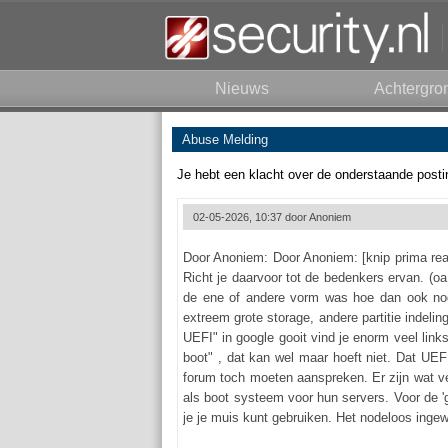
Nieuws
Achtergro
Abuse Melding
Je hebt een klacht over de onderstaande posti
02-05-2026, 10:37 door
Anoniem
Door Anoniem: Door Anoniem: [knip prima rea
Richt je daarvoor tot de bedenkers ervan. (o
de ene of andere vorm was hoe dan ook nod
extreem grote storage, andere partitie indeli
UEFI" in google gooit vind je enorm veel link
boot" , dat kan wel maar hoeft niet. Dat UEF
forum toch moeten aanspreken. Er zijn wat 
als boot systeem voor hun servers. Voor de 
je je muis kunt gebruiken. Het nodeloos ingew