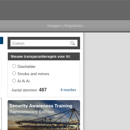
Inloggen
|
Registreren
Zoeken
Nieuwe transparantieregels voor AI:
Glashelder
Smoke and mirrors
Ai Ai Ai
487
8 reacties
Aantal stemmen: