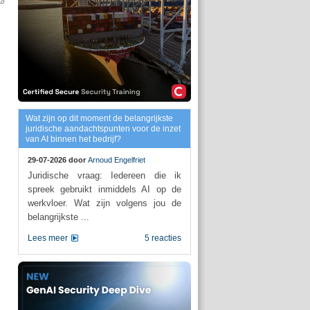
Wat zijn op dit moment de belangrijkste
juridische aandachtspunten voor de inzet
van AI binnen het bedrijf?
29-07-2026 door
Arnoud Engelfriet
Juridische vraag: Iedereen die ik
spreek gebruikt inmiddels AI op de
werkvloer. Wat zijn volgens jou de
belangrijkste ...
Lees meer
5 reacties