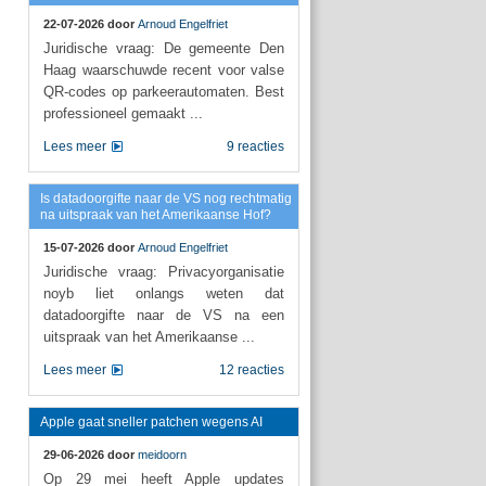
22-07-2026 door
Arnoud Engelfriet
Juridische vraag: De gemeente Den
Haag waarschuwde recent voor valse
QR-codes op parkeerautomaten. Best
professioneel gemaakt ...
Lees meer
9 reacties
Is datadoorgifte naar de VS nog rechtmatig
na uitspraak van het Amerikaanse Hof?
15-07-2026 door
Arnoud Engelfriet
Juridische vraag: Privacyorganisatie
noyb liet onlangs weten dat
datadoorgifte naar de VS na een
uitspraak van het Amerikaanse ...
Lees meer
12 reacties
Apple gaat sneller patchen wegens AI
29-06-2026 door
meidoorn
Op 29 mei heeft Apple updates