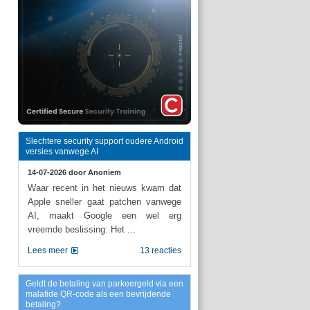
Slechtere security support oudere Android
versies vanwege AI
14-07-2026 door
Anoniem
Waar recent in het nieuws kwam dat
Apple sneller gaat patchen vanwege
AI, maakt Google een wel erg
vreemde beslissing: Het ...
Lees meer
13 reacties
Geldt de betaling van parkeergeld via een
malafide QR-code als een bevrijdende
betaling?