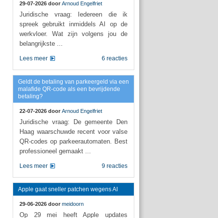
29-07-2026 door
Arnoud Engelfriet
Juridische vraag: Iedereen die ik
spreek gebruikt inmiddels AI op de
werkvloer. Wat zijn volgens jou de
belangrijkste ...
Lees meer
6 reacties
Geldt de betaling van parkeergeld via een
malafide QR-code als een bevrijdende
betaling?
22-07-2026 door
Arnoud Engelfriet
Juridische vraag: De gemeente Den
Haag waarschuwde recent voor valse
QR-codes op parkeerautomaten. Best
professioneel gemaakt ...
Lees meer
9 reacties
Apple gaat sneller patchen wegens AI
29-06-2026 door
meidoorn
Op 29 mei heeft Apple updates