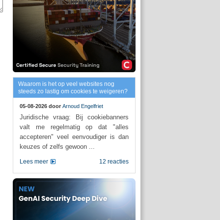
Waarom is het op veel websites nog
steeds zo lastig om cookies te weigeren?
05-08-2026 door
Arnoud Engelfriet
Juridische vraag: Bij cookiebanners
valt me regelmatig op dat "alles
accepteren" veel eenvoudiger is dan
keuzes of zelfs gewoon ...
Lees meer
12 reacties