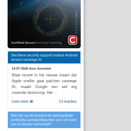
Slechtere security support oudere Android
versies vanwege AI
14-07-2026 door
Anoniem
Waar recent in het nieuws kwam dat
Apple sneller gaat patchen vanwege
AI, maakt Google een wel erg
vreemde beslissing: Het ...
Lees meer
13 reacties
Wat zijn op dit moment de belangrijkste
juridische aandachtspunten voor de inzet
van AI binnen het bedrijf?