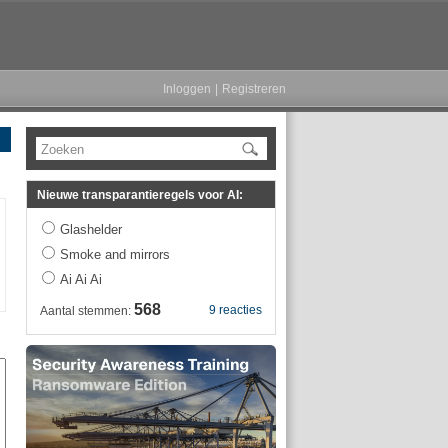
Inloggen
|
Registreren
Zoeken
Nieuwe transparantieregels voor AI:
Glashelder
Smoke and mirrors
Ai Ai Ai
568
9 reacties
Aantal stemmen: