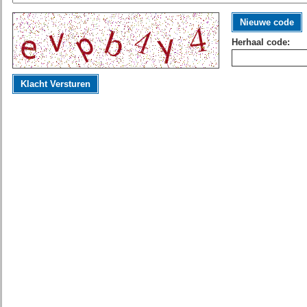
Nieuwe code
Herhaal code:
Klacht Versturen