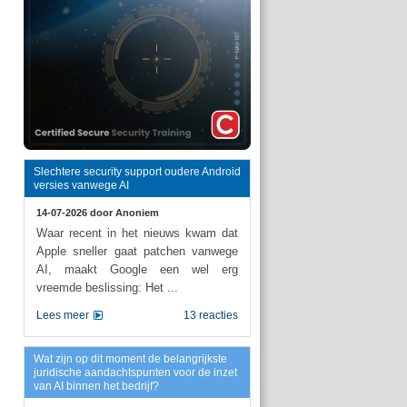
Slechtere security support oudere Android
versies vanwege AI
14-07-2026 door
Anoniem
Waar recent in het nieuws kwam dat
Apple sneller gaat patchen vanwege
AI, maakt Google een wel erg
vreemde beslissing: Het ...
Lees meer
13 reacties
Wat zijn op dit moment de belangrijkste
juridische aandachtspunten voor de inzet
van AI binnen het bedrijf?