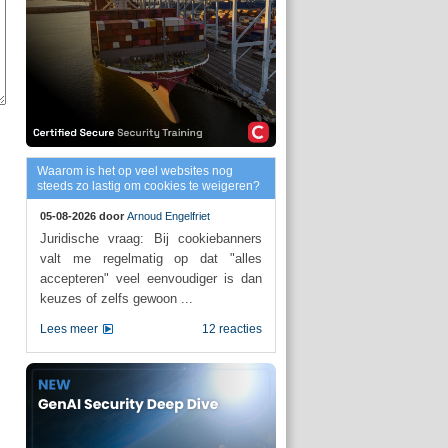
Waarom is het op veel websites nog
steeds zo lastig om cookies te weigeren?
05-08-2026 door
Arnoud Engelfriet
Juridische vraag: Bij cookiebanners
valt me regelmatig op dat "alles
accepteren" veel eenvoudiger is dan
keuzes of zelfs gewoon ...
Lees meer
12 reacties