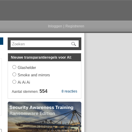
Inloggen
|
Registreren
Zoeken
Nieuwe transparantieregels voor AI:
Glashelder
Smoke and mirrors
Ai Ai Ai
554
8 reacties
Aantal stemmen: