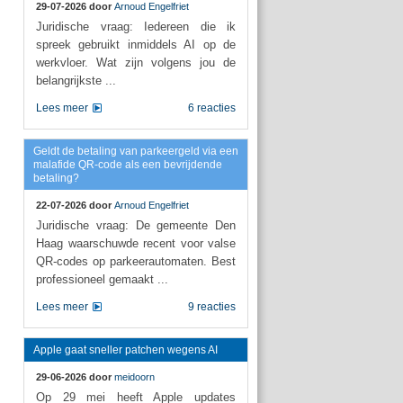
29-07-2026 door
Arnoud Engelfriet
Juridische vraag: Iedereen die ik
spreek gebruikt inmiddels AI op de
werkvloer. Wat zijn volgens jou de
belangrijkste ...
Lees meer
6 reacties
Geldt de betaling van parkeergeld via een
malafide QR-code als een bevrijdende
betaling?
22-07-2026 door
Arnoud Engelfriet
Juridische vraag: De gemeente Den
Haag waarschuwde recent voor valse
QR-codes op parkeerautomaten. Best
professioneel gemaakt ...
Lees meer
9 reacties
Apple gaat sneller patchen wegens AI
29-06-2026 door
meidoorn
Op 29 mei heeft Apple updates