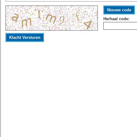
Nieuwe code
Herhaal code:
Klacht Versturen