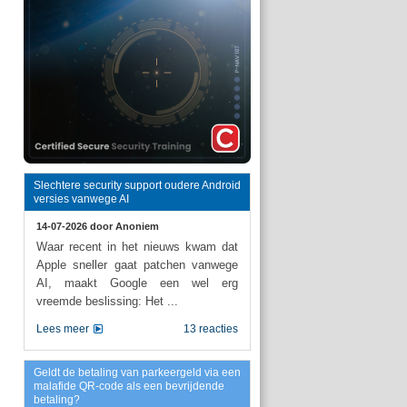
Slechtere security support oudere Android
versies vanwege AI
14-07-2026 door
Anoniem
Waar recent in het nieuws kwam dat
Apple sneller gaat patchen vanwege
AI, maakt Google een wel erg
vreemde beslissing: Het ...
Lees meer
13 reacties
Geldt de betaling van parkeergeld via een
malafide QR-code als een bevrijdende
betaling?