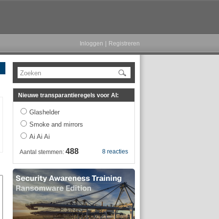
Inloggen
|
Registreren
Zoeken
Nieuwe transparantieregels voor AI:
Glashelder
Smoke and mirrors
Ai Ai Ai
488
8 reacties
Aantal stemmen: