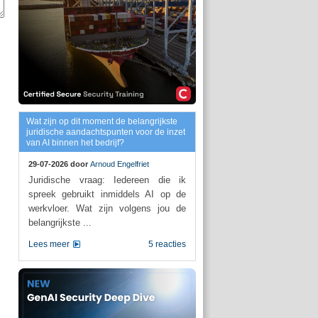
Wat zijn op dit moment de belangrijkste
juridische aandachtspunten voor de inzet
van AI binnen het bedrijf?
29-07-2026 door
Arnoud Engelfriet
Juridische vraag: Iedereen die ik
spreek gebruikt inmiddels AI op de
werkvloer. Wat zijn volgens jou de
belangrijkste ...
Lees meer
5 reacties