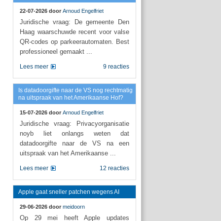
22-07-2026 door
Arnoud Engelfriet
Juridische vraag: De gemeente Den
Haag waarschuwde recent voor valse
QR-codes op parkeerautomaten. Best
professioneel gemaakt ...
Lees meer
9 reacties
Is datadoorgifte naar de VS nog rechtmatig
na uitspraak van het Amerikaanse Hof?
15-07-2026 door
Arnoud Engelfriet
Juridische vraag: Privacyorganisatie
noyb liet onlangs weten dat
datadoorgifte naar de VS na een
uitspraak van het Amerikaanse ...
Lees meer
12 reacties
Apple gaat sneller patchen wegens AI
29-06-2026 door
meidoorn
Op 29 mei heeft Apple updates