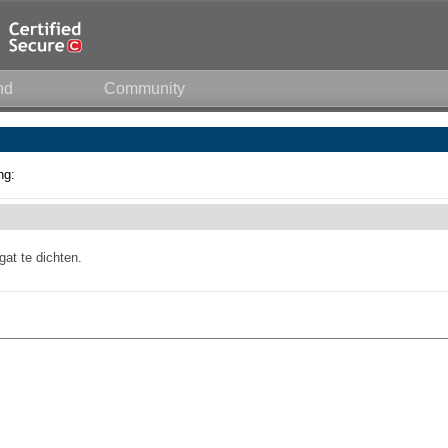
nd
Community
ng:
gat te dichten.