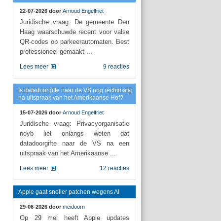
22-07-2026 door
Arnoud Engelfriet
Juridische vraag: De gemeente Den
Haag waarschuwde recent voor valse
QR-codes op parkeerautomaten. Best
professioneel gemaakt ...
Lees meer
9 reacties
Is datadoorgifte naar de VS nog rechtmatig
na uitspraak van het Amerikaanse Hof?
15-07-2026 door
Arnoud Engelfriet
Juridische vraag: Privacyorganisatie
noyb liet onlangs weten dat
datadoorgifte naar de VS na een
uitspraak van het Amerikaanse ...
Lees meer
12 reacties
Apple gaat sneller patchen wegens AI
29-06-2026 door
meidoorn
Op 29 mei heeft Apple updates