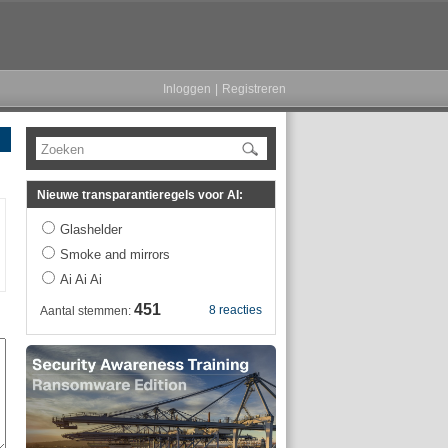
Inloggen
|
Registreren
Zoeken
Nieuwe transparantieregels voor AI:
Glashelder
Smoke and mirrors
Ai Ai Ai
451
8 reacties
Aantal stemmen: