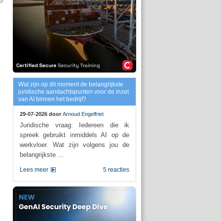
Wat zijn op dit moment de belangrijkste
juridische aandachtspunten voor de inzet
van AI binnen het bedrijf?
29-07-2026 door
Arnoud Engelfriet
Juridische vraag: Iedereen die ik
spreek gebruikt inmiddels AI op de
werkvloer. Wat zijn volgens jou de
belangrijkste ...
Lees meer
5 reacties