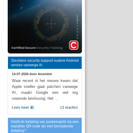
Slechtere security support oudere Android
versies vanwege AI
14-07-2026 door
Anoniem
Waar recent in het nieuws kwam dat
Apple sneller gaat patchen vanwege
AI, maakt Google een wel erg
vreemde beslissing: Het ...
Lees meer
13 reacties
Geldt de betaling van parkeergeld via een
malafide QR-code als een bevrijdende
betaling?