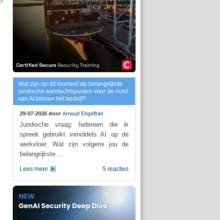
Wat zijn op dit moment de belangrijkste
juridische aandachtspunten voor de inzet
van AI binnen het bedrijf?
29-07-2026 door
Arnoud Engelfriet
Juridische vraag: Iedereen die ik
spreek gebruikt inmiddels AI op de
werkvloer. Wat zijn volgens jou de
belangrijkste ...
Lees meer
5 reacties