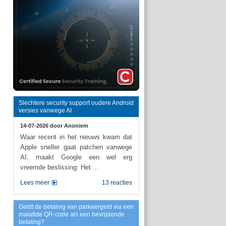
Slechtere security support oudere Android
versies vanwege AI
14-07-2026 door
Anoniem
Waar recent in het nieuws kwam dat
Apple sneller gaat patchen vanwege
AI, maakt Google een wel erg
vreemde beslissing: Het ...
Lees meer
13 reacties
Geldt de betaling van parkeergeld via een
malafide QR-code als een bevrijdende
betaling?