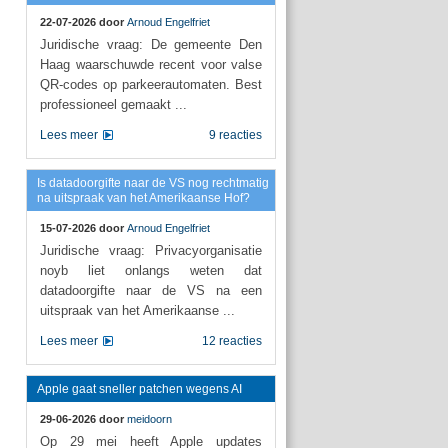
22-07-2026 door
Arnoud Engelfriet
Juridische vraag: De gemeente Den
Haag waarschuwde recent voor valse
QR-codes op parkeerautomaten. Best
professioneel gemaakt ...
Lees meer
9 reacties
Is datadoorgifte naar de VS nog rechtmatig
na uitspraak van het Amerikaanse Hof?
15-07-2026 door
Arnoud Engelfriet
Juridische vraag: Privacyorganisatie
noyb liet onlangs weten dat
datadoorgifte naar de VS na een
uitspraak van het Amerikaanse ...
Lees meer
12 reacties
Apple gaat sneller patchen wegens AI
29-06-2026 door
meidoorn
Op 29 mei heeft Apple updates