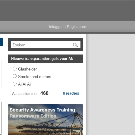
Inloggen
|
Registreren
Zoeken
Nieuwe transparantieregels voor AI:
Glashelder
Smoke and mirrors
Ai Ai Ai
468
8 reacties
Aantal stemmen: