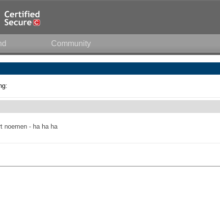
nd
Community
ng:
ert noemen - ha ha ha