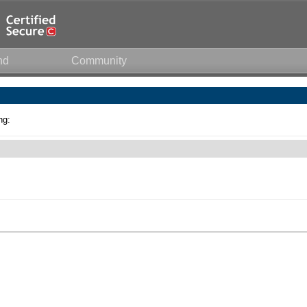
nd
Community
ng: