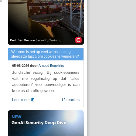
Waarom is het op veel websites nog
steeds zo lastig om cookies te weigeren?
05-08-2026 door
Arnoud Engelfriet
Juridische vraag: Bij cookiebanners
valt me regelmatig op dat "alles
accepteren" veel eenvoudiger is dan
keuzes of zelfs gewoon ...
Lees meer
12 reacties