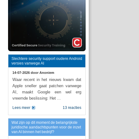
Slechtere security support oudere Android
versies vanwege AI
14-07-2026 door
Anoniem
Waar recent in het nieuws kwam dat
Apple sneller gaat patchen vanwege
AI, maakt Google een wel erg
vreemde beslissing: Het ...
Lees meer
13 reacties
Wat zijn op dit moment de belangrijkste
juridische aandachtspunten voor de inzet
van AI binnen het bedrijf?