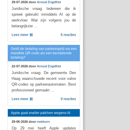
29-07-2026 door
Arnoud Engelfriet
Juridische vraag: Iedereen die ik
spreek gebruikt inmiddels AI op de
werkvloer. Wat zijn volgens jou de
belangrijkste ...
Lees meer
6 reacties
Geldt de betaling van parkeergeld via een
malafide QR-code als een bevrijdende
betaling?
22-07-2026 door
Arnoud Engelfriet
Juridische vraag: De gemeente Den
Haag waarschuwde recent voor valse
QR-codes op parkeerautomaten. Best
professioneel gemaakt ...
Lees meer
9 reacties
Apple gaat sneller patchen wegens AI
29-06-2026 door
meidoorn
Op 29 mei heeft Apple updates