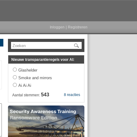
Inloggen
|
Registreren
Zoeken
Nieuwe transparantieregels voor AI:
Glashelder
Smoke and mirrors
Ai Ai Ai
543
8 reacties
Aantal stemmen: