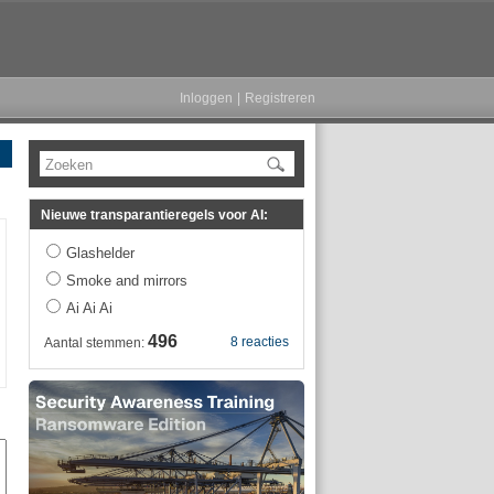
Inloggen
|
Registreren
Zoeken
Nieuwe transparantieregels voor AI:
Glashelder
Smoke and mirrors
Ai Ai Ai
496
8 reacties
Aantal stemmen: