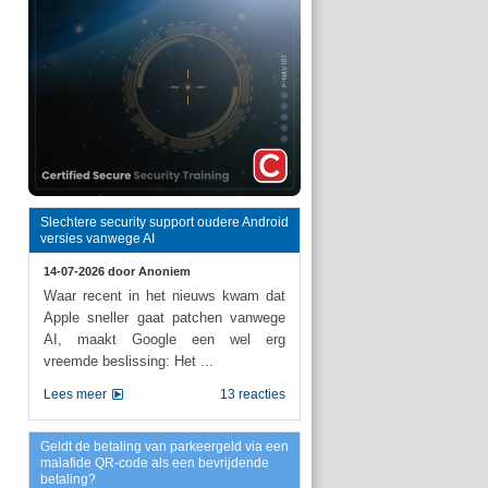
Slechtere security support oudere Android
versies vanwege AI
14-07-2026 door
Anoniem
Waar recent in het nieuws kwam dat
Apple sneller gaat patchen vanwege
AI, maakt Google een wel erg
vreemde beslissing: Het ...
Lees meer
13 reacties
Geldt de betaling van parkeergeld via een
malafide QR-code als een bevrijdende
betaling?