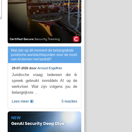
Wat zijn op dit moment de belangrijkste
juridische aandachtspunten voor de inzet
van AI binnen het bedrijf?
29-07-2026 door
Arnoud Engelfriet
Juridische vraag: Iedereen die ik
spreek gebruikt inmiddels AI op de
werkvloer. Wat zijn volgens jou de
belangrijkste ...
Lees meer
5 reacties