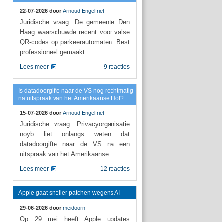
22-07-2026 door
Arnoud Engelfriet
Juridische vraag: De gemeente Den
Haag waarschuwde recent voor valse
QR-codes op parkeerautomaten. Best
professioneel gemaakt ...
Lees meer
9 reacties
Is datadoorgifte naar de VS nog rechtmatig
na uitspraak van het Amerikaanse Hof?
15-07-2026 door
Arnoud Engelfriet
Juridische vraag: Privacyorganisatie
noyb liet onlangs weten dat
datadoorgifte naar de VS na een
uitspraak van het Amerikaanse ...
Lees meer
12 reacties
Apple gaat sneller patchen wegens AI
29-06-2026 door
meidoorn
Op 29 mei heeft Apple updates