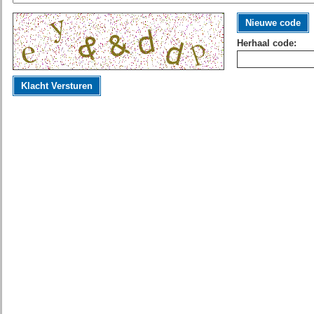
Nieuwe code
Herhaal code:
Klacht Versturen