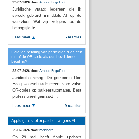
29-07-2026 door
Arnoud Engelfriet
Juridische vraag: Iedereen die ik
spreek gebruikt inmiddels AI op de
werkvloer. Wat zijn volgens jou de
belangrijkste ...
Lees meer
6 reacties
Geldt de betaling van parkeergeld via een
malafide QR-code als een bevrijdende
betaling?
22-07-2026 door
Arnoud Engelfriet
Juridische vraag: De gemeente Den
Haag waarschuwde recent voor valse
QR-codes op parkeerautomaten. Best
professioneel gemaakt ...
Lees meer
9 reacties
Apple gaat sneller patchen wegens AI
29-06-2026 door
meidoorn
Op 29 mei heeft Apple updates