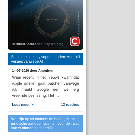
Slechtere security support oudere Android
versies vanwege AI
14-07-2026 door
Anoniem
Waar recent in het nieuws kwam dat
Apple sneller gaat patchen vanwege
AI, maakt Google een wel erg
vreemde beslissing: Het ...
Lees meer
13 reacties
Wat zijn op dit moment de belangrijkste
juridische aandachtspunten voor de inzet
van AI binnen het bedrijf?