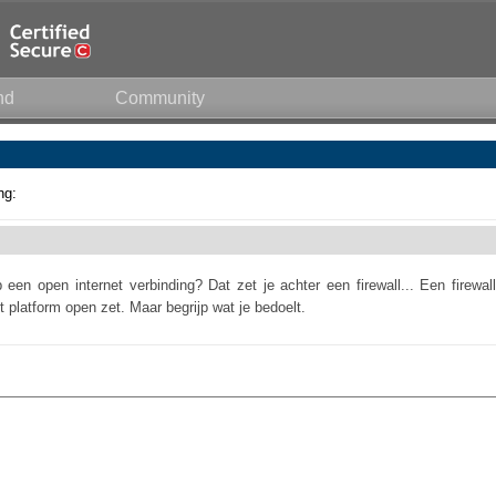
nd
Community
ng:
en open internet verbinding? Dat zet je achter een firewall... Een firewall
et platform open zet. Maar begrijp wat je bedoelt.