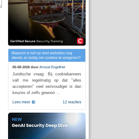
Waarom is het op veel websites nog
steeds zo lastig om cookies te weigeren?
05-08-2026 door
Arnoud Engelfriet
Juridische vraag: Bij cookiebanners
valt me regelmatig op dat "alles
accepteren" veel eenvoudiger is dan
keuzes of zelfs gewoon ...
Lees meer
12 reacties