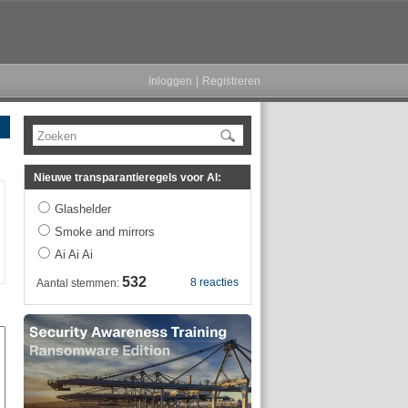
Inloggen
|
Registreren
Zoeken
Nieuwe transparantieregels voor AI:
Glashelder
Smoke and mirrors
Ai Ai Ai
532
8 reacties
Aantal stemmen: