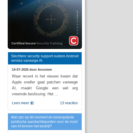
Slechtere security support oudere Android
versies vanwege AI
14-07-2026 door
Anoniem
Waar recent in het nieuws kwam dat
Apple sneller gaat patchen vanwege
AI, maakt Google een wel erg
vreemde beslissing: Het ...
Lees meer
13 reacties
Wat zijn op dit moment de belangrijkste
juridische aandachtspunten voor de inzet
van AI binnen het bedrijf?