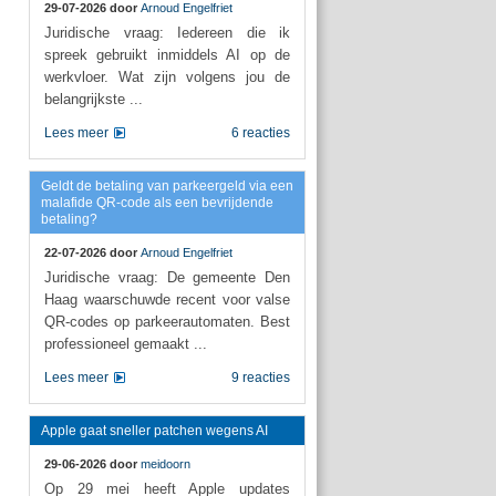
29-07-2026 door
Arnoud Engelfriet
Juridische vraag: Iedereen die ik
spreek gebruikt inmiddels AI op de
werkvloer. Wat zijn volgens jou de
belangrijkste ...
Lees meer
6 reacties
Geldt de betaling van parkeergeld via een
malafide QR-code als een bevrijdende
betaling?
22-07-2026 door
Arnoud Engelfriet
Juridische vraag: De gemeente Den
Haag waarschuwde recent voor valse
QR-codes op parkeerautomaten. Best
professioneel gemaakt ...
Lees meer
9 reacties
Apple gaat sneller patchen wegens AI
29-06-2026 door
meidoorn
Op 29 mei heeft Apple updates