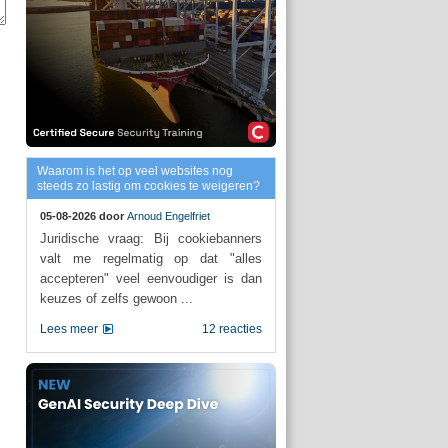
Waarom is het op veel websites nog
steeds zo lastig om cookies te weigeren?
05-08-2026 door
Arnoud Engelfriet
Juridische vraag: Bij cookiebanners
valt me regelmatig op dat "alles
accepteren" veel eenvoudiger is dan
keuzes of zelfs gewoon ...
Lees meer
12 reacties