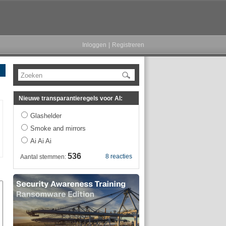
Inloggen
|
Registreren
Zoeken
Nieuwe transparantieregels voor AI:
Glashelder
Smoke and mirrors
Ai Ai Ai
536
8 reacties
Aantal stemmen: