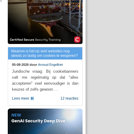
Waarom is het op veel websites nog
steeds zo lastig om cookies te weigeren?
05-08-2026 door
Arnoud Engelfriet
Juridische vraag: Bij cookiebanners
valt me regelmatig op dat "alles
accepteren" veel eenvoudiger is dan
keuzes of zelfs gewoon ...
Lees meer
12 reacties