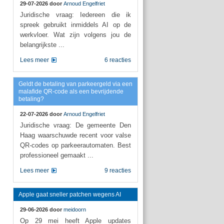
29-07-2026 door
Arnoud Engelfriet
Juridische vraag: Iedereen die ik
spreek gebruikt inmiddels AI op de
werkvloer. Wat zijn volgens jou de
belangrijkste ...
Lees meer
6 reacties
Geldt de betaling van parkeergeld via een
malafide QR-code als een bevrijdende
betaling?
22-07-2026 door
Arnoud Engelfriet
Juridische vraag: De gemeente Den
Haag waarschuwde recent voor valse
QR-codes op parkeerautomaten. Best
professioneel gemaakt ...
Lees meer
9 reacties
Apple gaat sneller patchen wegens AI
29-06-2026 door
meidoorn
Op 29 mei heeft Apple updates