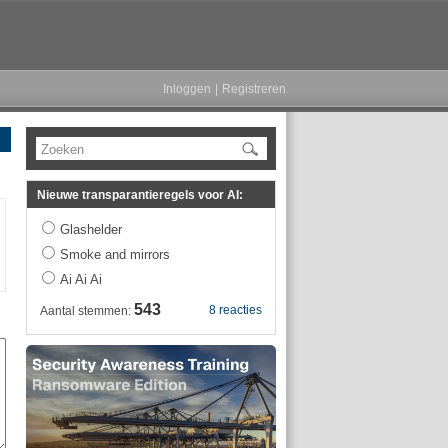
Inloggen
|
Registreren
Zoeken
Nieuwe transparantieregels voor AI:
Glashelder
Smoke and mirrors
Ai Ai Ai
543
8 reacties
Aantal stemmen: