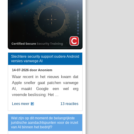
Slechtere security support oudere Android
versies vanwege AI
14-07-2026 door
Anoniem
Waar recent in het nieuws kwam dat
Apple sneller gaat patchen vanwege
AI, maakt Google een wel erg
vreemde beslissing: Het ...
Lees meer
13 reacties
Wat zijn op dit moment de belangrijkste
juridische aandachtspunten voor de inzet
van AI binnen het bedrijf?