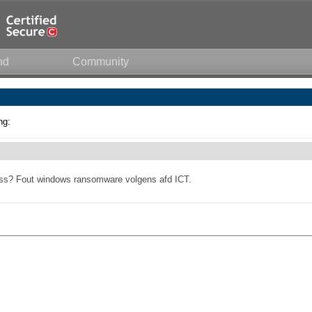
nd
Community
ng:
ss? Fout windows ransomware volgens afd ICT.