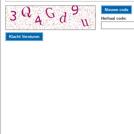
Nieuwe code
Herhaal code:
Klacht Versturen