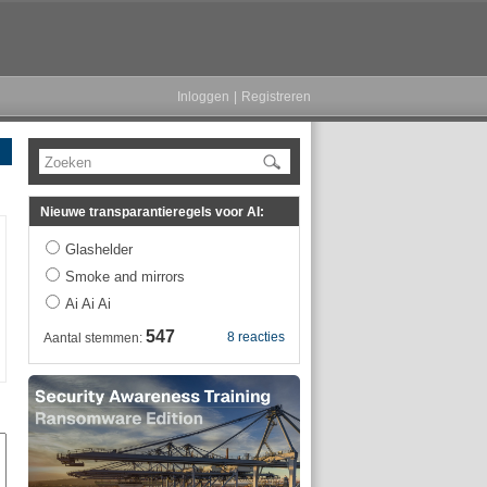
Inloggen
|
Registreren
Zoeken
Nieuwe transparantieregels voor AI:
Glashelder
Smoke and mirrors
Ai Ai Ai
547
8 reacties
Aantal stemmen: