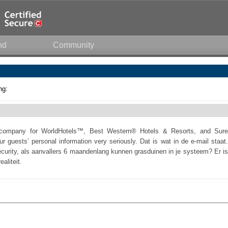
nd
Community
ng:
company for WorldHotels™, Best Western® Hotels & Resorts, and Sure
r guests’ personal information very seriously. Dat is wat in de e-mail staat.
curity, als aanvallers 6 maandenlang kunnen grasduinen in je systeem? Er is
aliteit.