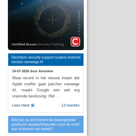
Slechtere security support oudere Android
versies vanwege AI
14-07-2026 door
Anoniem
Waar recent in het nieuws kwam dat
Apple sneller gaat patchen vanwege
AI, maakt Google een wel erg
vreemde beslissing: Het ...
Lees meer
13 reacties
Wat zijn op dit moment de belangrijkste
juridische aandachtspunten voor de inzet
van AI binnen het bedrijf?