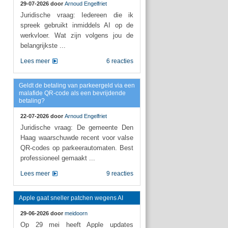
29-07-2026 door
Arnoud Engelfriet
Juridische vraag: Iedereen die ik
spreek gebruikt inmiddels AI op de
werkvloer. Wat zijn volgens jou de
belangrijkste ...
Lees meer
6 reacties
Geldt de betaling van parkeergeld via een
malafide QR-code als een bevrijdende
betaling?
22-07-2026 door
Arnoud Engelfriet
Juridische vraag: De gemeente Den
Haag waarschuwde recent voor valse
QR-codes op parkeerautomaten. Best
professioneel gemaakt ...
Lees meer
9 reacties
Apple gaat sneller patchen wegens AI
29-06-2026 door
meidoorn
Op 29 mei heeft Apple updates