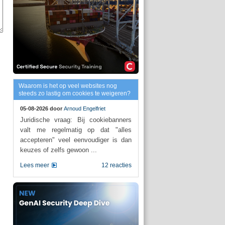
Waarom is het op veel websites nog
steeds zo lastig om cookies te weigeren?
05-08-2026 door
Arnoud Engelfriet
Juridische vraag: Bij cookiebanners
valt me regelmatig op dat "alles
accepteren" veel eenvoudiger is dan
keuzes of zelfs gewoon ...
Lees meer
12 reacties