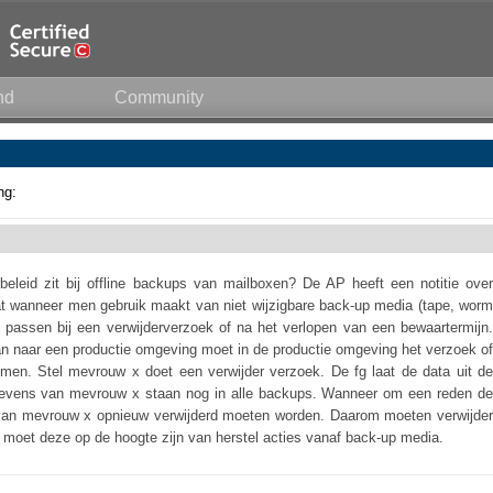
nd
Community
ng:
leid zit bij offline backups van mailboxen? De AP heeft een notitie over
t wanneer men gebruik maakt van niet wijzigbare back-up media (tape, worm
 passen bij een verwijderverzoek of na het verlopen van een bewaartermijn.
n naar een productie omgeving moet in de productie omgeving het verzoek of
omen. Stel mevrouw x doet een verwijder verzoek. De fg laat de data uit de
gevens van mevrouw x staan nog in alle backups. Wanneer om een reden de
 van mevrouw x opnieuw verwijderd moeten worden. Daarom moeten verwijder
 moet deze op de hoogte zijn van herstel acties vanaf back-up media.