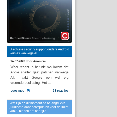
Slechtere security support oudere Android
versies vanwege AI
14-07-2026 door
Anoniem
Waar recent in het nieuws kwam dat
Apple sneller gaat patchen vanwege
AI, maakt Google een wel erg
vreemde beslissing: Het ...
Lees meer
13 reacties
Wat zijn op dit moment de belangrijkste
juridische aandachtspunten voor de inzet
van AI binnen het bedrijf?