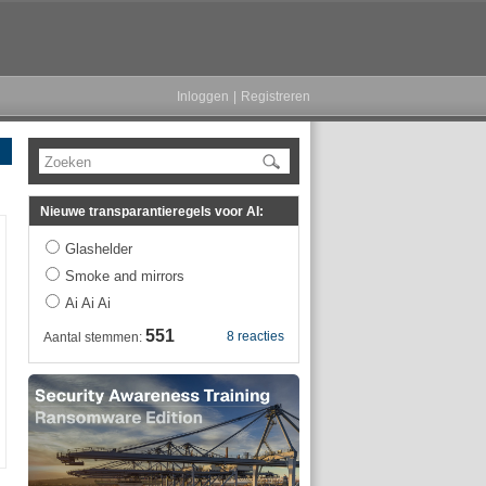
Inloggen
|
Registreren
Zoeken
Nieuwe transparantieregels voor AI:
Glashelder
Smoke and mirrors
Ai Ai Ai
551
8 reacties
Aantal stemmen: