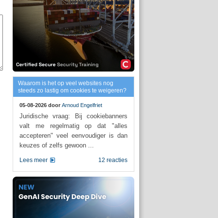
Waarom is het op veel websites nog
steeds zo lastig om cookies te weigeren?
05-08-2026 door
Arnoud Engelfriet
Juridische vraag: Bij cookiebanners
valt me regelmatig op dat "alles
accepteren" veel eenvoudiger is dan
keuzes of zelfs gewoon ...
Lees meer
12 reacties