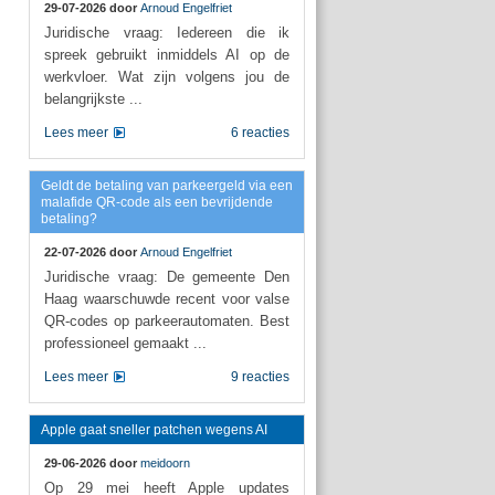
29-07-2026 door
Arnoud Engelfriet
Juridische vraag: Iedereen die ik
spreek gebruikt inmiddels AI op de
werkvloer. Wat zijn volgens jou de
belangrijkste ...
Lees meer
6 reacties
Geldt de betaling van parkeergeld via een
malafide QR-code als een bevrijdende
betaling?
22-07-2026 door
Arnoud Engelfriet
Juridische vraag: De gemeente Den
Haag waarschuwde recent voor valse
QR-codes op parkeerautomaten. Best
professioneel gemaakt ...
Lees meer
9 reacties
Apple gaat sneller patchen wegens AI
29-06-2026 door
meidoorn
Op 29 mei heeft Apple updates