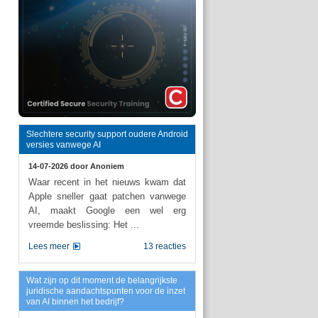
Slechtere security support oudere Android
versies vanwege AI
14-07-2026 door
Anoniem
Waar recent in het nieuws kwam dat
Apple sneller gaat patchen vanwege
AI, maakt Google een wel erg
vreemde beslissing: Het ...
Lees meer
13 reacties
Wat zijn op dit moment de belangrijkste
juridische aandachtspunten voor de inzet
van AI binnen het bedrijf?