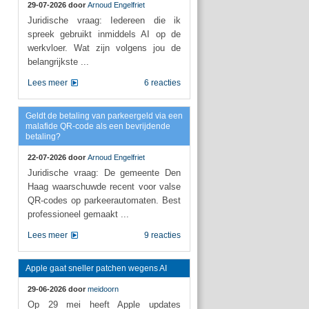
29-07-2026 door
Arnoud Engelfriet
Juridische vraag: Iedereen die ik
spreek gebruikt inmiddels AI op de
werkvloer. Wat zijn volgens jou de
belangrijkste ...
Lees meer
6 reacties
Geldt de betaling van parkeergeld via een
malafide QR-code als een bevrijdende
betaling?
22-07-2026 door
Arnoud Engelfriet
Juridische vraag: De gemeente Den
Haag waarschuwde recent voor valse
QR-codes op parkeerautomaten. Best
professioneel gemaakt ...
Lees meer
9 reacties
Apple gaat sneller patchen wegens AI
29-06-2026 door
meidoorn
Op 29 mei heeft Apple updates