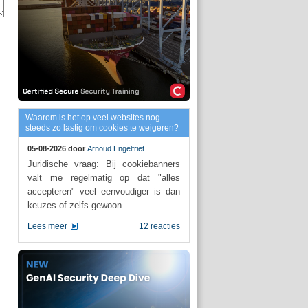
Waarom is het op veel websites nog
steeds zo lastig om cookies te weigeren?
05-08-2026 door
Arnoud Engelfriet
Juridische vraag: Bij cookiebanners
valt me regelmatig op dat "alles
accepteren" veel eenvoudiger is dan
keuzes of zelfs gewoon ...
Lees meer
12 reacties