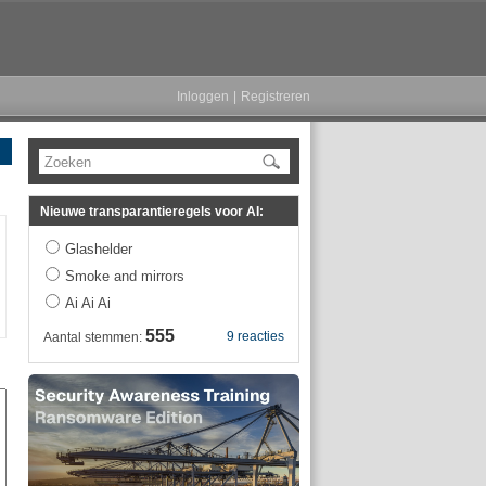
Inloggen
|
Registreren
Zoeken
Nieuwe transparantieregels voor AI:
Glashelder
Smoke and mirrors
Ai Ai Ai
555
9 reacties
Aantal stemmen: