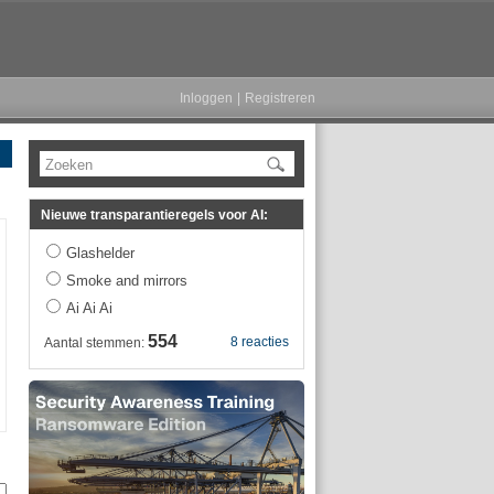
Inloggen
|
Registreren
Zoeken
Nieuwe transparantieregels voor AI:
Glashelder
Smoke and mirrors
Ai Ai Ai
554
8 reacties
Aantal stemmen: