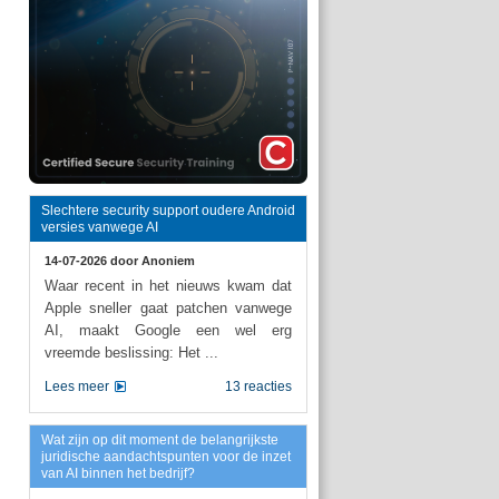
Slechtere security support oudere Android
versies vanwege AI
14-07-2026 door
Anoniem
Waar recent in het nieuws kwam dat
Apple sneller gaat patchen vanwege
AI, maakt Google een wel erg
vreemde beslissing: Het ...
Lees meer
13 reacties
Wat zijn op dit moment de belangrijkste
juridische aandachtspunten voor de inzet
van AI binnen het bedrijf?