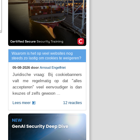
Waarom is het op veel websites nog
steeds zo lastig om cookies te weigeren?
05-08-2026 door
Arnoud Engelfriet
Juridische vraag: Bij cookiebanners
valt me regelmatig op dat "alles
accepteren" veel eenvoudiger is dan
keuzes of zelfs gewoon ...
Lees meer
12 reacties