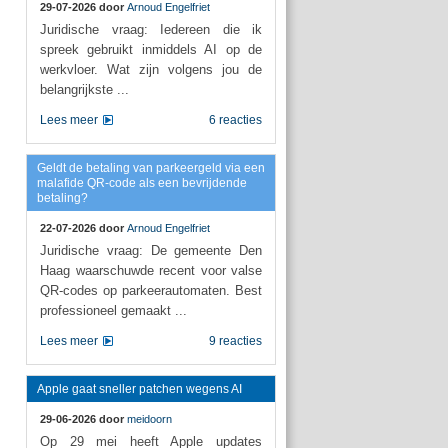
29-07-2026 door
Arnoud Engelfriet
Juridische vraag: Iedereen die ik
spreek gebruikt inmiddels AI op de
werkvloer. Wat zijn volgens jou de
belangrijkste ...
Lees meer
6 reacties
Geldt de betaling van parkeergeld via een
malafide QR-code als een bevrijdende
betaling?
22-07-2026 door
Arnoud Engelfriet
Juridische vraag: De gemeente Den
Haag waarschuwde recent voor valse
QR-codes op parkeerautomaten. Best
professioneel gemaakt ...
Lees meer
9 reacties
Apple gaat sneller patchen wegens AI
29-06-2026 door
meidoorn
Op 29 mei heeft Apple updates