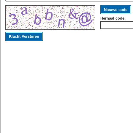
Nieuwe code
Herhaal code:
Klacht Versturen