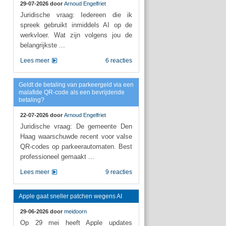
29-07-2026 door
Arnoud Engelfriet
Juridische vraag: Iedereen die ik
spreek gebruikt inmiddels AI op de
werkvloer. Wat zijn volgens jou de
belangrijkste ...
Lees meer
6 reacties
Geldt de betaling van parkeergeld via een
malafide QR-code als een bevrijdende
betaling?
22-07-2026 door
Arnoud Engelfriet
Juridische vraag: De gemeente Den
Haag waarschuwde recent voor valse
QR-codes op parkeerautomaten. Best
professioneel gemaakt ...
Lees meer
9 reacties
Apple gaat sneller patchen wegens AI
29-06-2026 door
meidoorn
Op 29 mei heeft Apple updates