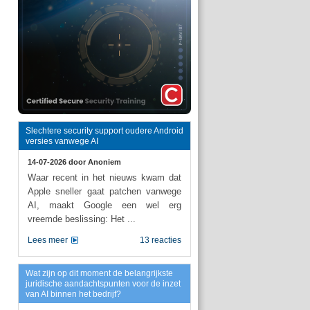
Slechtere security support oudere Android
versies vanwege AI
14-07-2026 door
Anoniem
Waar recent in het nieuws kwam dat
Apple sneller gaat patchen vanwege
AI, maakt Google een wel erg
vreemde beslissing: Het ...
Lees meer
13 reacties
Wat zijn op dit moment de belangrijkste
juridische aandachtspunten voor de inzet
van AI binnen het bedrijf?