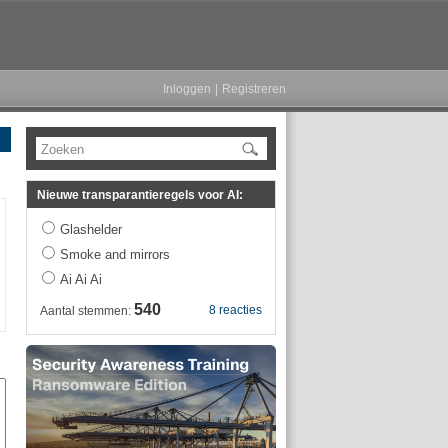
Inloggen
|
Registreren
Zoeken
Nieuwe transparantieregels voor AI:
Glashelder
Smoke and mirrors
Ai Ai Ai
540
8 reacties
Aantal stemmen: