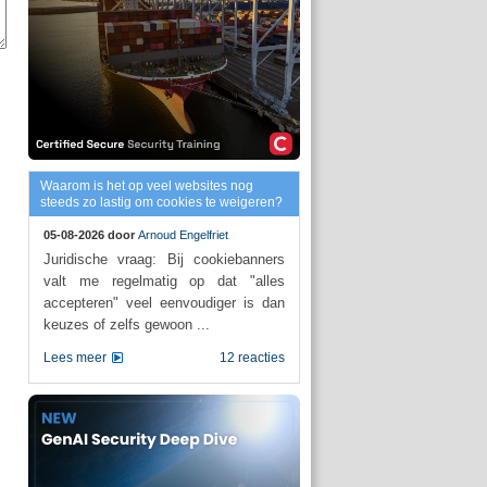
Waarom is het op veel websites nog
steeds zo lastig om cookies te weigeren?
05-08-2026 door
Arnoud Engelfriet
Juridische vraag: Bij cookiebanners
valt me regelmatig op dat "alles
accepteren" veel eenvoudiger is dan
keuzes of zelfs gewoon ...
Lees meer
12 reacties