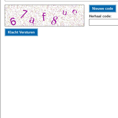
Nieuwe code
Herhaal code:
Klacht Versturen