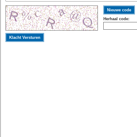
Nieuwe code
Herhaal code:
Klacht Versturen