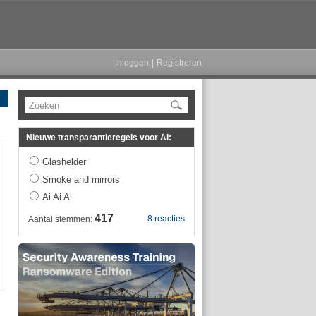
Inloggen
|
Registreren
Zoeken
Nieuwe transparantieregels voor AI:
Glashelder
Smoke and mirrors
Ai Ai Ai
417
8 reacties
Aantal stemmen: