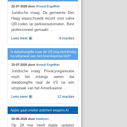
22-07-2026 door
Arnoud Engelfriet
Juridische vraag: De gemeente Den
Haag waarschuwde recent voor valse
QR-codes op parkeerautomaten. Best
professioneel gemaakt ...
Lees meer
9 reacties
Is datadoorgifte naar de VS nog rechtmatig
na uitspraak van het Amerikaanse Hof?
15-07-2026 door
Arnoud Engelfriet
Juridische vraag: Privacyorganisatie
noyb liet onlangs weten dat
datadoorgifte naar de VS na een
uitspraak van het Amerikaanse ...
Lees meer
12 reacties
Apple gaat sneller patchen wegens AI
29-06-2026 door
meidoorn
Op 29 mei heeft Apple updates