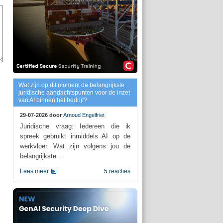
Wat zijn op dit moment de belangrijkste
juridische aandachtspunten voor de inzet
van AI binnen het bedrijf?
29-07-2026 door
Arnoud Engelfriet
Juridische vraag: Iedereen die ik
spreek gebruikt inmiddels AI op de
werkvloer. Wat zijn volgens jou de
belangrijkste ...
Lees meer
5 reacties