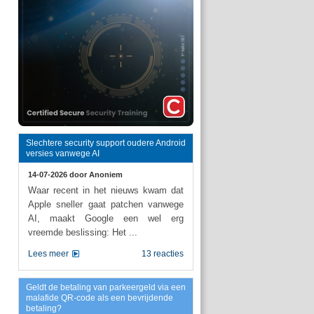
Slechtere security support oudere Android
versies vanwege AI
14-07-2026 door
Anoniem
Waar recent in het nieuws kwam dat
Apple sneller gaat patchen vanwege
AI, maakt Google een wel erg
vreemde beslissing: Het ...
Lees meer
13 reacties
Geldt de betaling van parkeergeld via een
malafide QR-code als een bevrijdende
betaling?