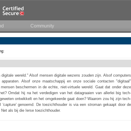
nd
Community
ng:
digitale wereld." Alsof mensen digitale wezens zouden zijn. Alsof computers
 apparaten. Alsof onze maatschappij en onze sociale contacten "digitaal"
s mensen beschermen in de echte, niet-virtuele wereld. Gaat dat onder deze
t? Omdat hij na het verdedigen van het datagraaien van allerlei big tech-
n geweten ontwikkelt en het omgekeerde gaat doen? Waarom zou hij zijn tech-
wel 'capture' genoemd. De toezichthouder is via een stroman gekaapt door de
Net als bij die Ierse toezichthouder.