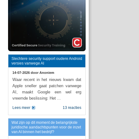
Slechtere security support oudere Android
versies vanwege AI
14-07-2026 door
Anoniem
Waar recent in het nieuws kwam dat
Apple sneller gaat patchen vanwege
AI, maakt Google een wel erg
vreemde beslissing: Het ...
Lees meer
13 reacties
Wat zijn op dit moment de belangrijkste
juridische aandachtspunten voor de inzet
van AI binnen het bedrijf?