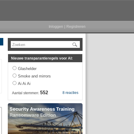
Inloggen
|
Registreren
Zoeken
Nieuwe transparantieregels voor AI:
Glashelder
Smoke and mirrors
Ai Ai Ai
552
8 reacties
Aantal stemmen: