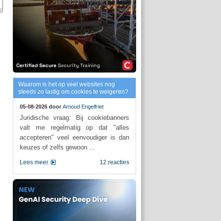
Waarom is het op veel websites nog
steeds zo lastig om cookies te weigeren?
05-08-2026 door
Arnoud Engelfriet
Juridische vraag: Bij cookiebanners
valt me regelmatig op dat "alles
accepteren" veel eenvoudiger is dan
keuzes of zelfs gewoon ...
Lees meer
12 reacties