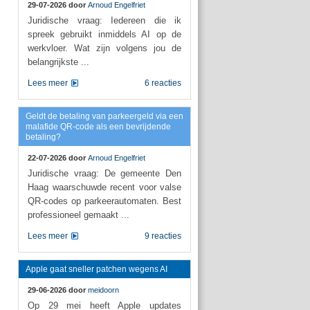
29-07-2026 door
Arnoud Engelfriet
Juridische vraag: Iedereen die ik
spreek gebruikt inmiddels AI op de
werkvloer. Wat zijn volgens jou de
belangrijkste ...
Lees meer
6 reacties
Geldt de betaling van parkeergeld via een
malafide QR-code als een bevrijdende
betaling?
22-07-2026 door
Arnoud Engelfriet
Juridische vraag: De gemeente Den
Haag waarschuwde recent voor valse
QR-codes op parkeerautomaten. Best
professioneel gemaakt ...
Lees meer
9 reacties
Apple gaat sneller patchen wegens AI
29-06-2026 door
meidoorn
Op 29 mei heeft Apple updates