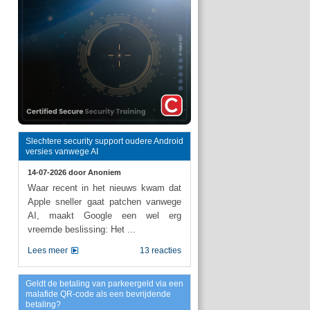
Slechtere security support oudere Android
versies vanwege AI
14-07-2026 door
Anoniem
Waar recent in het nieuws kwam dat
Apple sneller gaat patchen vanwege
AI, maakt Google een wel erg
vreemde beslissing: Het ...
Lees meer
13 reacties
Geldt de betaling van parkeergeld via een
malafide QR-code als een bevrijdende
betaling?