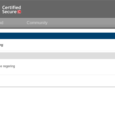
nd
Community
ng:
e regering