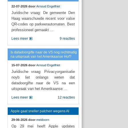
22-07-2026 door
Arnoud Engelfriet
Juridische vraag: De gemeente Den
Haag waarschuwde recent voor valse
QR-codes op parkeerautomaten. Best
professioneel gemaakt ...
Lees meer
9 reacties
Is datadoorgifte naar de VS nog rechtmatig
na uitspraak van het Amerikaanse Hof?
15-07-2026 door
Arnoud Engelfriet
Juridische vraag: Privacyorganisatie
noyb liet onlangs weten dat
datadoorgifte naar de VS na een
uitspraak van het Amerikaanse ...
Lees meer
12 reacties
Apple gaat sneller patchen wegens AI
29-06-2026 door
meidoorn
Op 29 mei heeft Apple updates