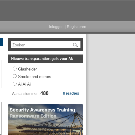
Inloggen
|
Registreren
Zoeken
Nieuwe transparantieregels voor AI:
Glashelder
Smoke and mirrors
Ai Ai Ai
488
8 reacties
Aantal stemmen: