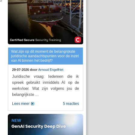
Wat zijn op dit moment de belangrijkste
juridische aandachtspunten voor de inzet
van AI binnen het bedrijf?
29-07-2026 door
Arnoud Engelfriet
Juridische vraag: Iedereen die ik
spreek gebruikt inmiddels AI op de
werkvloer. Wat zijn volgens jou de
belangrijkste ...
Lees meer
5 reacties