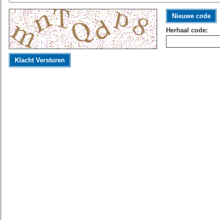
Nieuwe code
Herhaal code:
Klacht Versturen