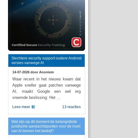
Slechtere security support oudere Android
versies vanwege AI
14-07-2026 door
Anoniem
Waar recent in het nieuws kwam dat
Apple sneller gaat patchen vanwege
AI, maakt Google een wel erg
vreemde beslissing: Het ...
Lees meer
13 reacties
Wat zijn op dit moment de belangrijkste
juridische aandachtspunten voor de inzet
van AI binnen het bedrijf?