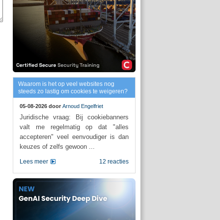
Waarom is het op veel websites nog
steeds zo lastig om cookies te weigeren?
05-08-2026 door
Arnoud Engelfriet
Juridische vraag: Bij cookiebanners
valt me regelmatig op dat "alles
accepteren" veel eenvoudiger is dan
keuzes of zelfs gewoon ...
Lees meer
12 reacties