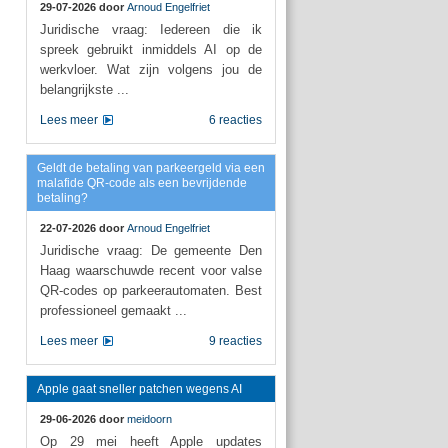
29-07-2026 door
Arnoud Engelfriet
Juridische vraag: Iedereen die ik
spreek gebruikt inmiddels AI op de
werkvloer. Wat zijn volgens jou de
belangrijkste ...
Lees meer
6 reacties
Geldt de betaling van parkeergeld via een
malafide QR-code als een bevrijdende
betaling?
22-07-2026 door
Arnoud Engelfriet
Juridische vraag: De gemeente Den
Haag waarschuwde recent voor valse
QR-codes op parkeerautomaten. Best
professioneel gemaakt ...
Lees meer
9 reacties
Apple gaat sneller patchen wegens AI
29-06-2026 door
meidoorn
Op 29 mei heeft Apple updates