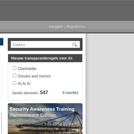
Inloggen
|
Registreren
Zoeken
Nieuwe transparantieregels voor AI:
Glashelder
Smoke and mirrors
Ai Ai Ai
547
8 reacties
Aantal stemmen: