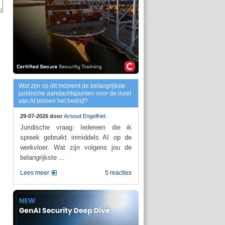
Wat zijn op dit moment de belangrijkste
juridische aandachtspunten voor de inzet
van AI binnen het bedrijf?
29-07-2026 door
Arnoud Engelfriet
Juridische vraag: Iedereen die ik
spreek gebruikt inmiddels AI op de
werkvloer. Wat zijn volgens jou de
belangrijkste ...
Lees meer
5 reacties