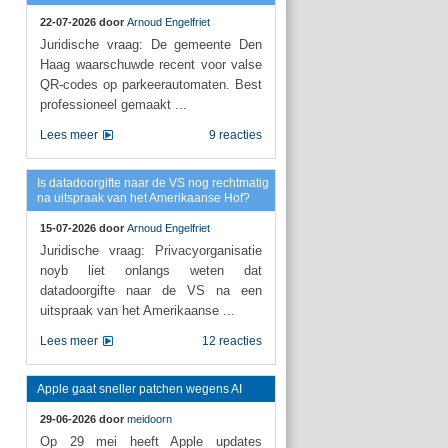
22-07-2026 door
Arnoud Engelfriet
Juridische vraag: De gemeente Den
Haag waarschuwde recent voor valse
QR-codes op parkeerautomaten. Best
professioneel gemaakt ...
Lees meer
9 reacties
Is datadoorgifte naar de VS nog rechtmatig
na uitspraak van het Amerikaanse Hof?
15-07-2026 door
Arnoud Engelfriet
Juridische vraag: Privacyorganisatie
noyb liet onlangs weten dat
datadoorgifte naar de VS na een
uitspraak van het Amerikaanse ...
Lees meer
12 reacties
Apple gaat sneller patchen wegens AI
29-06-2026 door
meidoorn
Op 29 mei heeft Apple updates