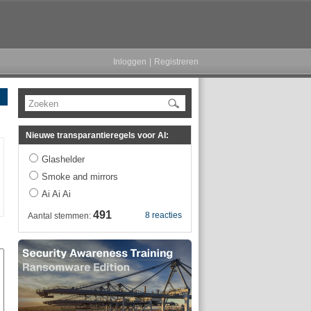
Inloggen
|
Registreren
Zoeken
Nieuwe transparantieregels voor AI:
Glashelder
Smoke and mirrors
Ai Ai Ai
491
8 reacties
Aantal stemmen: