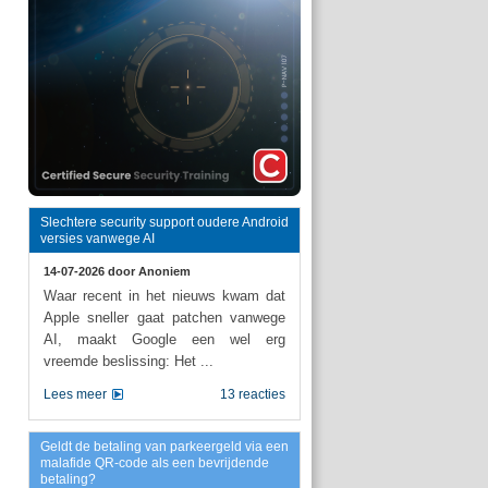
Slechtere security support oudere Android
versies vanwege AI
14-07-2026 door
Anoniem
Waar recent in het nieuws kwam dat
Apple sneller gaat patchen vanwege
AI, maakt Google een wel erg
vreemde beslissing: Het ...
Lees meer
13 reacties
Geldt de betaling van parkeergeld via een
malafide QR-code als een bevrijdende
betaling?