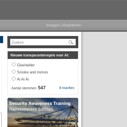
Inloggen
|
Registreren
Zoeken
Nieuwe transparantieregels voor AI:
Glashelder
Smoke and mirrors
Ai Ai Ai
547
8 reacties
Aantal stemmen: