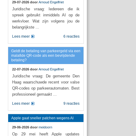
29-07-2026 door
Arnoud Engelfriet
Juridische vraag: Iedereen die ik
spreek gebruikt inmiddels AI op de
werkvloer. Wat zijn volgens jou de
belangrijkste ...
Lees meer
6 reacties
Geldt de betaling van parkeergeld via een
malafide QR-code als een bevrijdende
betaling?
22-07-2026 door
Arnoud Engelfriet
Juridische vraag: De gemeente Den
Haag waarschuwde recent voor valse
QR-codes op parkeerautomaten. Best
professioneel gemaakt ...
Lees meer
9 reacties
Apple gaat sneller patchen wegens AI
29-06-2026 door
meidoorn
Op 29 mei heeft Apple updates