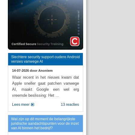
Slechtere security support oudere Android
versies vanwege AI
14-07-2026 door
Anoniem
Waar recent in het nieuws kwam dat
Apple sneller gaat patchen vanwege
AI, maakt Google een wel erg
vreemde beslissing: Het ...
Lees meer
13 reacties
Wat zijn op dit moment de belangrijkste
juridische aandachtspunten voor de inzet
van AI binnen het bedrijf?