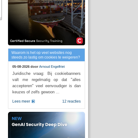
Waarom is het op veel websites nog
steeds zo lastig om cookies te weigeren?
05-08-2026 door
Arnoud Engelfriet
Juridische vraag: Bij cookiebanners
valt me regelmatig op dat "alles
accepteren" veel eenvoudiger is dan
keuzes of zelfs gewoon ...
Lees meer
12 reacties