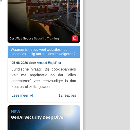
Waarom is het op veel websites nog
steeds zo lastig om cookies te weigeren?
05-08-2026 door
Arnoud Engelfriet
Juridische vraag: Bij cookiebanners
valt me regelmatig op dat "alles
accepteren" veel eenvoudiger is dan
keuzes of zelfs gewoon ...
Lees meer
12 reacties