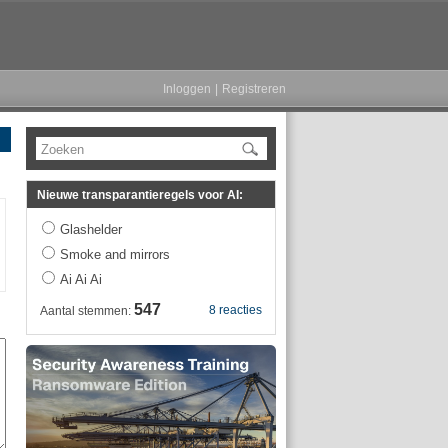
Inloggen
|
Registreren
Zoeken
Nieuwe transparantieregels voor AI:
Glashelder
Smoke and mirrors
Ai Ai Ai
547
8 reacties
Aantal stemmen: