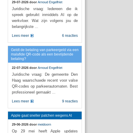
29-07-2026 door
Arnoud Engelfriet
Juridische vraag: Iedereen die ik
spreek gebruikt inmiddels AI op de
werkvloer. Wat zijn volgens jou de
belangrijkste ...
Lees meer
6 reacties
Geldt de betaling van parkeergeld via een
malafide QR-code als een bevrijdende
betaling?
22-07-2026 door
Arnoud Engelfriet
Juridische vraag: De gemeente Den
Haag waarschuwde recent voor valse
QR-codes op parkeerautomaten. Best
professioneel gemaakt ...
Lees meer
9 reacties
Apple gaat sneller patchen wegens AI
29-06-2026 door
meidoorn
Op 29 mei heeft Apple updates