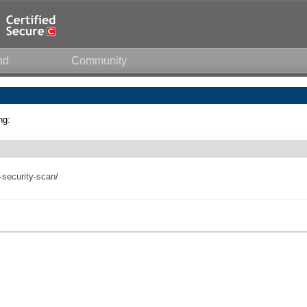
nd
Community
ng:
-security-scan/