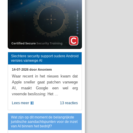
Slechtere security support oudere Android
versies vanwege AI
14-07-2026 door
Anoniem
Waar recent in het nieuws kwam dat
Apple sneller gaat patchen vanwege
AI, maakt Google een wel erg
vreemde beslissing: Het ...
Lees meer
13 reacties
Wat zijn op dit moment de belangrijkste
juridische aandachtspunten voor de inzet
van AI binnen het bedrijf?