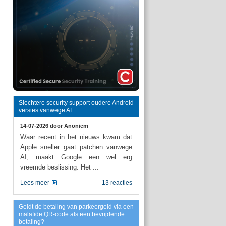
Slechtere security support oudere Android
versies vanwege AI
14-07-2026 door
Anoniem
Waar recent in het nieuws kwam dat
Apple sneller gaat patchen vanwege
AI, maakt Google een wel erg
vreemde beslissing: Het ...
Lees meer
13 reacties
Geldt de betaling van parkeergeld via een
malafide QR-code als een bevrijdende
betaling?