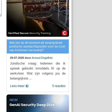
Wat zijn op dit moment de belangrijkste
juridische aandachtspunten voor de inzet
van AI binnen het bedrijf?
29-07-2026 door
Arnoud Engelfriet
Juridische vraag: Iedereen die ik
spreek gebruikt inmiddels AI op de
werkvloer. Wat zijn volgens jou de
belangrijkste ...
Lees meer
5 reacties