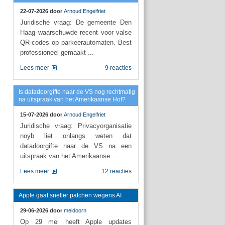
22-07-2026 door
Arnoud Engelfriet
Juridische vraag: De gemeente Den
Haag waarschuwde recent voor valse
QR-codes op parkeerautomaten. Best
professioneel gemaakt ...
Lees meer
9 reacties
Is datadoorgifte naar de VS nog rechtmatig
na uitspraak van het Amerikaanse Hof?
15-07-2026 door
Arnoud Engelfriet
Juridische vraag: Privacyorganisatie
noyb liet onlangs weten dat
datadoorgifte naar de VS na een
uitspraak van het Amerikaanse ...
Lees meer
12 reacties
Apple gaat sneller patchen wegens AI
29-06-2026 door
meidoorn
Op 29 mei heeft Apple updates