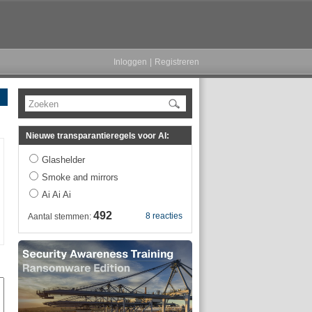
Inloggen
|
Registreren
Zoeken
Nieuwe transparantieregels voor AI:
Glashelder
Smoke and mirrors
Ai Ai Ai
492
8 reacties
Aantal stemmen: