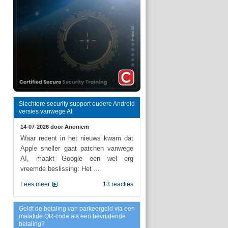
Slechtere security support oudere Android
versies vanwege AI
14-07-2026 door
Anoniem
Waar recent in het nieuws kwam dat
Apple sneller gaat patchen vanwege
AI, maakt Google een wel erg
vreemde beslissing: Het ...
Lees meer
13 reacties
Geldt de betaling van parkeergeld via een
malafide QR-code als een bevrijdende
betaling?