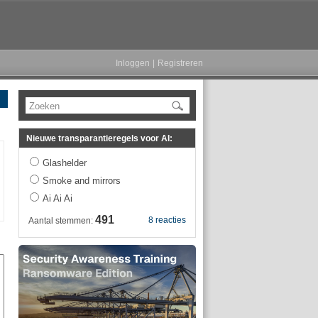
Inloggen
|
Registreren
Zoeken
Nieuwe transparantieregels voor AI:
Glashelder
Smoke and mirrors
Ai Ai Ai
491
8 reacties
Aantal stemmen: