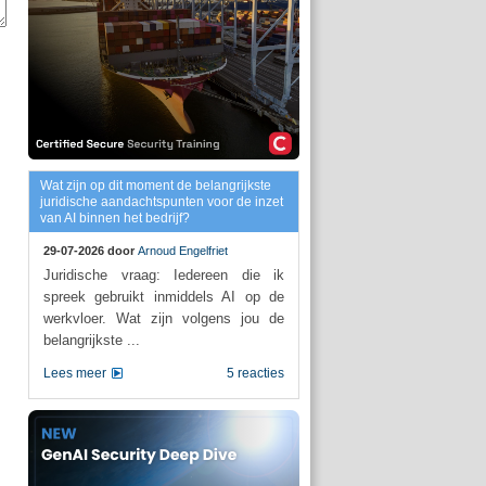
Wat zijn op dit moment de belangrijkste
juridische aandachtspunten voor de inzet
van AI binnen het bedrijf?
29-07-2026 door
Arnoud Engelfriet
Juridische vraag: Iedereen die ik
spreek gebruikt inmiddels AI op de
werkvloer. Wat zijn volgens jou de
belangrijkste ...
Lees meer
5 reacties