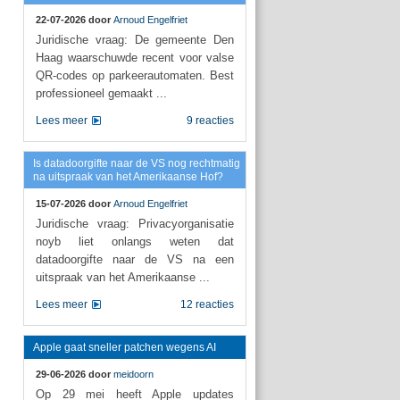
22-07-2026 door
Arnoud Engelfriet
Juridische vraag: De gemeente Den
Haag waarschuwde recent voor valse
QR-codes op parkeerautomaten. Best
professioneel gemaakt ...
Lees meer
9 reacties
Is datadoorgifte naar de VS nog rechtmatig
na uitspraak van het Amerikaanse Hof?
15-07-2026 door
Arnoud Engelfriet
Juridische vraag: Privacyorganisatie
noyb liet onlangs weten dat
datadoorgifte naar de VS na een
uitspraak van het Amerikaanse ...
Lees meer
12 reacties
Apple gaat sneller patchen wegens AI
29-06-2026 door
meidoorn
Op 29 mei heeft Apple updates