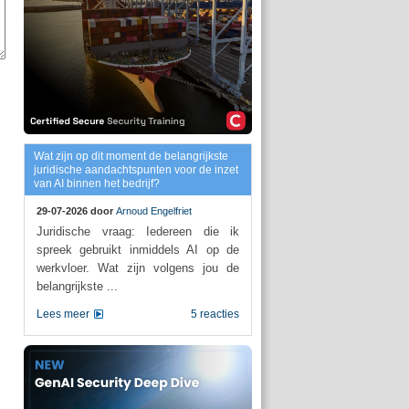
Wat zijn op dit moment de belangrijkste
juridische aandachtspunten voor de inzet
van AI binnen het bedrijf?
29-07-2026 door
Arnoud Engelfriet
Juridische vraag: Iedereen die ik
spreek gebruikt inmiddels AI op de
werkvloer. Wat zijn volgens jou de
belangrijkste ...
Lees meer
5 reacties