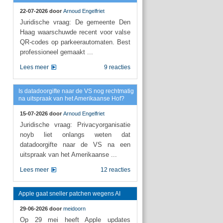
22-07-2026 door
Arnoud Engelfriet
Juridische vraag: De gemeente Den
Haag waarschuwde recent voor valse
QR-codes op parkeerautomaten. Best
professioneel gemaakt ...
Lees meer
9 reacties
Is datadoorgifte naar de VS nog rechtmatig
na uitspraak van het Amerikaanse Hof?
15-07-2026 door
Arnoud Engelfriet
Juridische vraag: Privacyorganisatie
noyb liet onlangs weten dat
datadoorgifte naar de VS na een
uitspraak van het Amerikaanse ...
Lees meer
12 reacties
Apple gaat sneller patchen wegens AI
29-06-2026 door
meidoorn
Op 29 mei heeft Apple updates