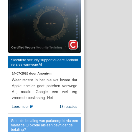
Slechtere security support oudere Android
versies vanwege AI
14-07-2026 door
Anoniem
Waar recent in het nieuws kwam dat
Apple sneller gaat patchen vanwege
AI, maakt Google een wel erg
vreemde beslissing: Het ...
Lees meer
13 reacties
Geldt de betaling van parkeergeld via een
malafide QR-code als een bevrijdende
betaling?