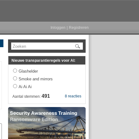
Inloggen
|
Registreren
Zoeken
Nieuwe transparantieregels voor AI:
Glashelder
Smoke and mirrors
Ai Ai Ai
491
8 reacties
Aantal stemmen: