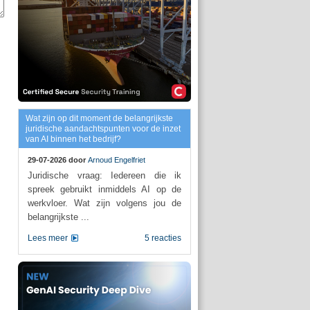
Wat zijn op dit moment de belangrijkste
juridische aandachtspunten voor de inzet
van AI binnen het bedrijf?
29-07-2026 door
Arnoud Engelfriet
Juridische vraag: Iedereen die ik
spreek gebruikt inmiddels AI op de
werkvloer. Wat zijn volgens jou de
belangrijkste ...
Lees meer
5 reacties