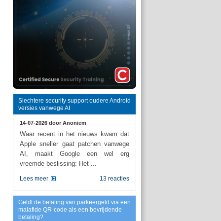
Slechtere security support oudere Android
versies vanwege AI
14-07-2026 door
Anoniem
Waar recent in het nieuws kwam dat
Apple sneller gaat patchen vanwege
AI, maakt Google een wel erg
vreemde beslissing: Het ...
Lees meer
13 reacties
Geldt de betaling van parkeergeld via een
malafide QR-code als een bevrijdende
betaling?