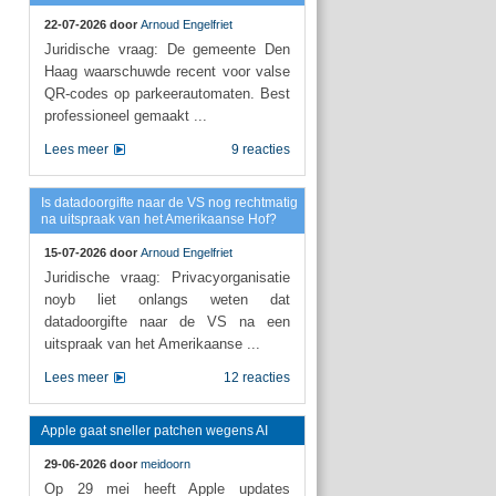
22-07-2026 door
Arnoud Engelfriet
Juridische vraag: De gemeente Den
Haag waarschuwde recent voor valse
QR-codes op parkeerautomaten. Best
professioneel gemaakt ...
Lees meer
9 reacties
Is datadoorgifte naar de VS nog rechtmatig
na uitspraak van het Amerikaanse Hof?
15-07-2026 door
Arnoud Engelfriet
Juridische vraag: Privacyorganisatie
noyb liet onlangs weten dat
datadoorgifte naar de VS na een
uitspraak van het Amerikaanse ...
Lees meer
12 reacties
Apple gaat sneller patchen wegens AI
29-06-2026 door
meidoorn
Op 29 mei heeft Apple updates