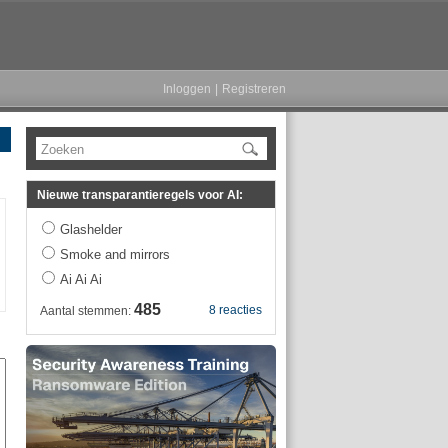
Inloggen
|
Registreren
Zoeken
Nieuwe transparantieregels voor AI:
Glashelder
Smoke and mirrors
Ai Ai Ai
485
8 reacties
Aantal stemmen: