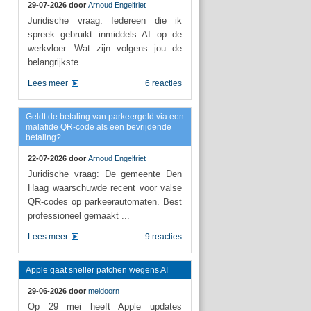
29-07-2026 door
Arnoud Engelfriet
Juridische vraag: Iedereen die ik
spreek gebruikt inmiddels AI op de
werkvloer. Wat zijn volgens jou de
belangrijkste ...
Lees meer
6 reacties
Geldt de betaling van parkeergeld via een
malafide QR-code als een bevrijdende
betaling?
22-07-2026 door
Arnoud Engelfriet
Juridische vraag: De gemeente Den
Haag waarschuwde recent voor valse
QR-codes op parkeerautomaten. Best
professioneel gemaakt ...
Lees meer
9 reacties
Apple gaat sneller patchen wegens AI
29-06-2026 door
meidoorn
Op 29 mei heeft Apple updates