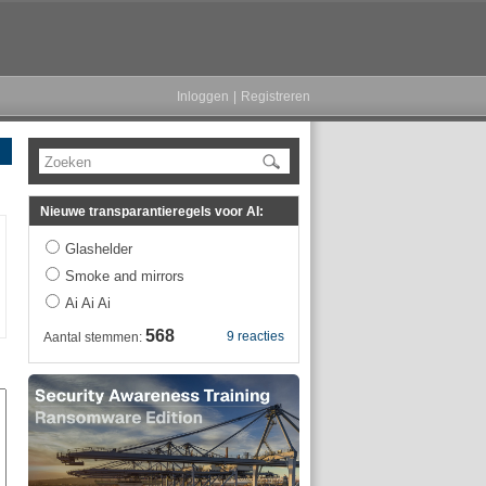
Inloggen
|
Registreren
Zoeken
Nieuwe transparantieregels voor AI:
Glashelder
Smoke and mirrors
Ai Ai Ai
568
9 reacties
Aantal stemmen: