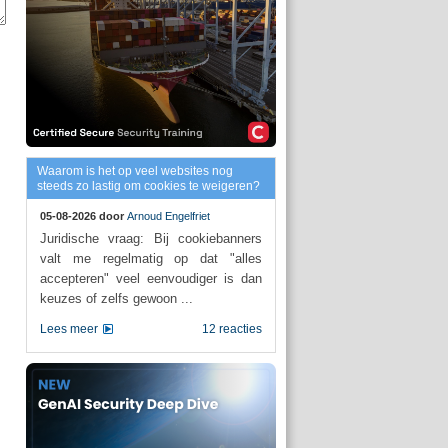
Waarom is het op veel websites nog
steeds zo lastig om cookies te weigeren?
05-08-2026 door
Arnoud Engelfriet
Juridische vraag: Bij cookiebanners
valt me regelmatig op dat "alles
accepteren" veel eenvoudiger is dan
keuzes of zelfs gewoon ...
Lees meer
12 reacties