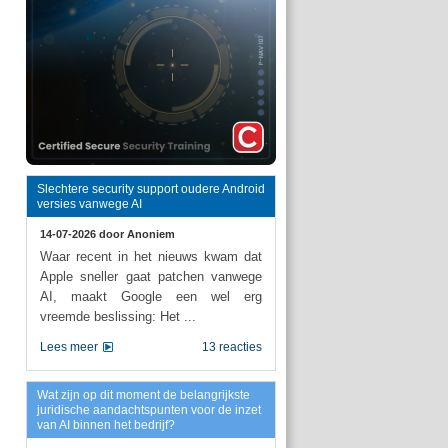
Slechtere security support oudere Android
versies vanwege AI
14-07-2026 door
Anoniem
Waar recent in het nieuws kwam dat
Apple sneller gaat patchen vanwege
AI, maakt Google een wel erg
vreemde beslissing: Het ...
Lees meer
13 reacties
Wat zijn op dit moment de belangrijkste
juridische aandachtspunten voor de inzet
van AI binnen het bedrijf?